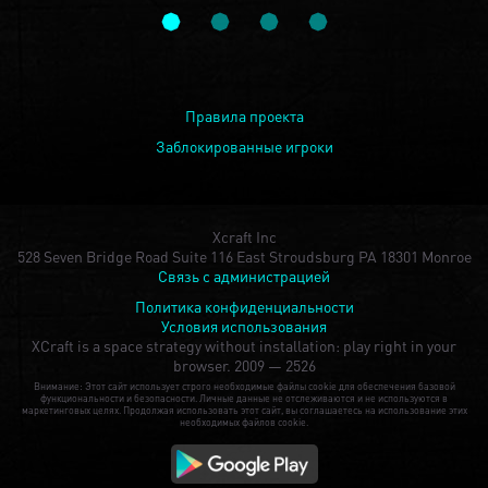
Правила проекта
Заблокированные игроки
Xcraft Inc
528 Seven Bridge Road Suite 116 East Stroudsburg PA 18301 Monroe
Связь с администрацией
Политика конфиденциальности
Условия использования
XCraft is a space strategy without installation: play right in your
browser.
2009 — 2526
Внимание: Этот сайт использует строго необходимые файлы cookie для обеспечения базовой
функциональности и безопасности. Личные данные не отслеживаются и не используются в
маркетинговых целях. Продолжая использовать этот сайт, вы соглашаетесь на использование этих
необходимых файлов cookie.