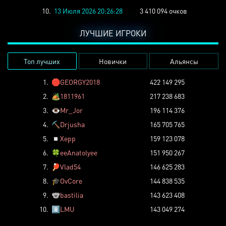
10.
13 Июля 2026 20:26:28
3 410 094 очков
ЛУЧШИЕ ИГРОКИ
Топ лучших
Новички
Альянсы
1.
🛑
GEORGY2018
422 149 295
2.
🏕️
1811961
217 238 683
3.
👁️
Mr_Jor
196 114 376
4.
⛏️
Drjusha
165 705 765
5.
◽
Xepp
159 123 078
6.
🍀
eeAnatolyee
151 950 267
7.
🏓
Vlad54
146 625 283
8.
🎓
OvCore
144 838 535
9.
🐨
bastilia
143 623 408
10.
8️⃣
LMU
143 049 274