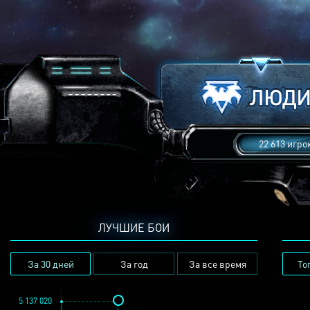
22 613 игро
ЛУЧШИЕ БОИ
За 30 дней
За год
За все время
То
5 137 020