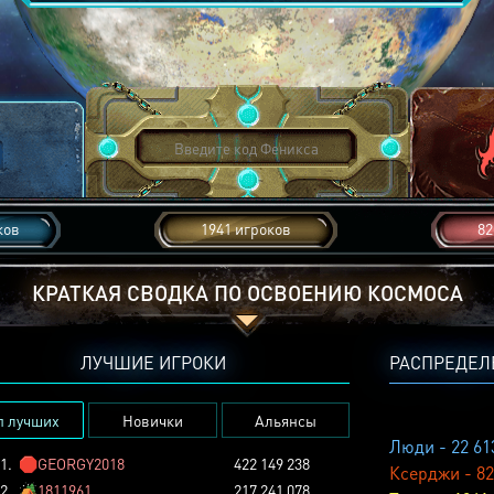
ков
1941 игроков
82
КРАТКАЯ СВОДКА ПО ОСВОЕНИЮ КОСМОСА
ЛУЧШИЕ ИГРОКИ
РАСПРЕДЕЛ
п лучших
Новички
Альянсы
Люди - 22 61
1.
🛑
GEORGY2018
422 149 238
Ксерджи - 82
2.
🏕️
1811961
217 241 078