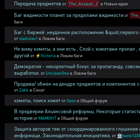
Передача предметов
от
The_Assault_Z
в
Новые идеи
Баг видимости планет за пределами видимости
от
The_
баги
Баг с биржей ,неудачное расположение &quot;первого 
от
vladislav1
в
Ловим баги
Не вижу кометы, а они есть , Слой с кометами пропал , 
другой
от
⚡
Victoria
в
Ловим баги
Демократия - некоректный бонус за пропаганду, совсе
выработки.
от
UncleanOne
в
Ловим баги
Продажа/ обмен на дендре предметов и компонентов 
от
Zakk
в
Сенат
кометы, поиск комет
от
Seen
в
Общий форум
В предверии Альянсовой реформы, Некоторые статист
истории
от
MAMOHT
в
Общий форум
Защита авторов тем от скоординированного глушения 
информаци, Законодательная инициатива.
от
🏦
bank123