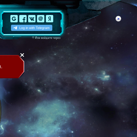
↑
Или войдите через
.