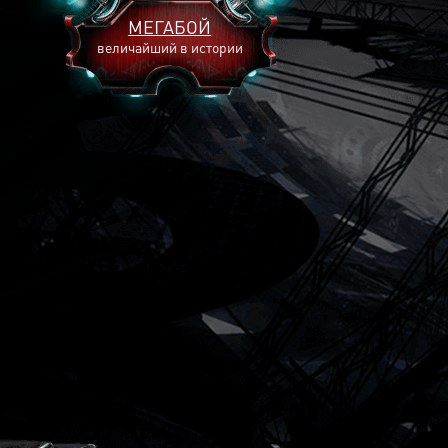
МЕГАБОЙ
величайший в истории
2893
2269
2240