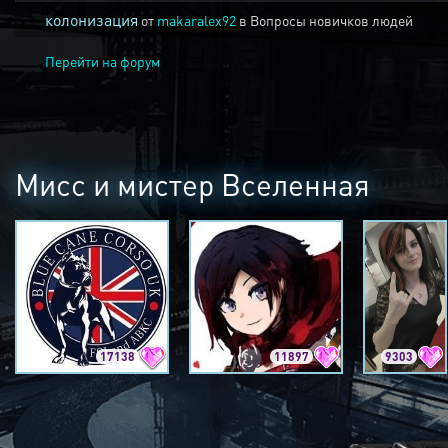
колонизация
от
makaralex92
в
Вопросы новичков людей
Перейти на форум
Мисс и мистер Вселенная
17138
11897
9303