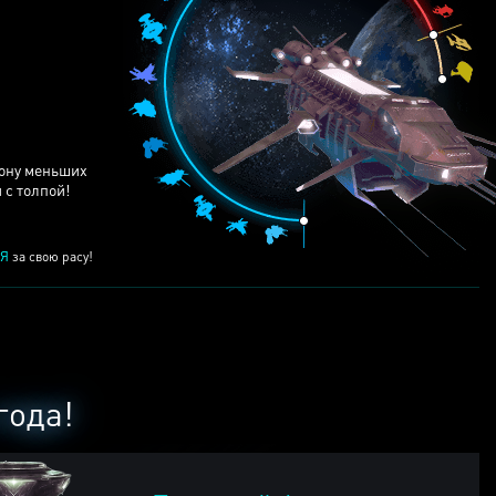
ЕЙ
рону меньших
 с толпой!
Я
за свою расу!
года!