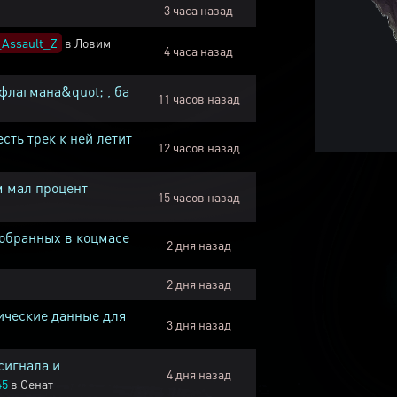
3 часа назад
Assault_Z
в
Ловим
4 часа назад
флагмана&quot; , ба
11 часов назад
есть трек к ней летит
12 часов назад
м мал процент
15 часов назад
собранных в коцмасе
2 дня назад
2 дня назад
ические данные для
3 дня назад
сигнала и
4 дня назад
45
в
Сенат