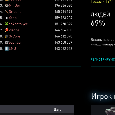
Тоссы - 1941
3.
👁️
Mr_Jor
196 236 520
4.
⛏️
Drjusha
165 714 391
КСЕРДЖ
5.
◽
Xepp
159 163 204
25%
6.
🍀
eeAnatolyee
151 950 399
7.
🏓
Vlad54
146 634 180
8.
🎓
OvCore
146 612 370
Встань на сто
9.
🐨
bastilia
143 608 339
или доминируй
0.
8️⃣
LMU
143 562 522
РЕГИСТРИРУЙС
Игрок 
Дата