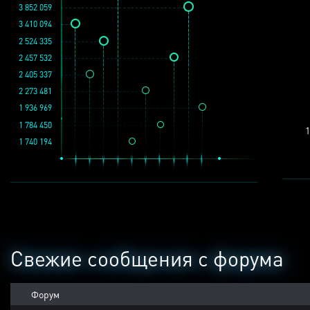
3 852 059
3 410 094
2 524 335
2 457 532
2 405 337
2 273 481
1 936 969
1 784 450
1
1 740 194
Свежие сообщения с форума
Форум