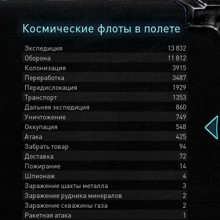
Космические флоты в полете
Экспедиция
13 832
Оборона
11 812
Колонизация
3915
Переработка
3487
Передислокация
1929
Транспорт
1353
Дальняя экспедиция
860
Уничтожение
749
Оккупация
548
Атака
425
Забрать товар
94
Доставка
72
Пожирание
14
Шпионаж
4
Заражение шахты металла
3
Заражение рудника минералов
2
Заражение скважины газа
2
Ракетная атака
1