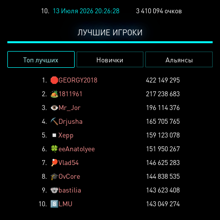
10.
13 Июля 2026 20:26:28
3 410 094 очков
ЛУЧШИЕ ИГРОКИ
Топ лучших
Новички
Альянсы
1.
🛑
GEORGY2018
422 149 295
2.
🏕️
1811961
217 238 683
3.
👁️
Mr_Jor
196 114 376
4.
⛏️
Drjusha
165 705 765
5.
◽
Xepp
159 123 078
6.
🍀
eeAnatolyee
151 950 267
7.
🏓
Vlad54
146 625 283
8.
🎓
OvCore
144 838 535
9.
🐨
bastilia
143 623 408
10.
8️⃣
LMU
143 049 274