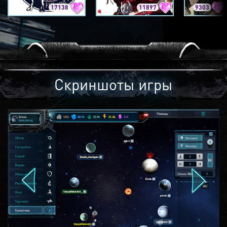
17138
11897
9303
Скриншоты игры