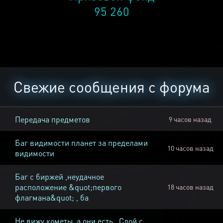
95 260
Свежие сообщения с форума
Передача предметов
9 часов назад
Баг видимости планет за пределами
10 часов назад
видимости
Баг с биржей ,неудачное
расположение &quot;первого
18 часов назад
флагмана&quot; , ба
Не вижу кометы, а они есть , Слой с