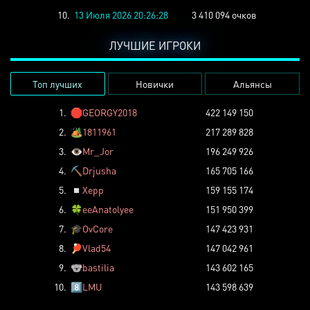
10.
13 Июля 2026 20:26:28
3 410 094 очков
ЛУЧШИЕ ИГРОКИ
Топ лучших
Новички
Альянсы
1.
🛑
GEORGY2018
422 149 150
2.
🏕️
1811961
217 289 828
3.
👁️
Mr_Jor
196 249 926
4.
⛏️
Drjusha
165 705 166
5.
◽
Xepp
159 155 174
6.
🍀
eeAnatolyee
151 950 399
7.
🎓
OvCore
147 423 931
8.
🏓
Vlad54
147 042 961
9.
🐨
bastilia
143 602 165
10.
8️⃣
LMU
143 598 639