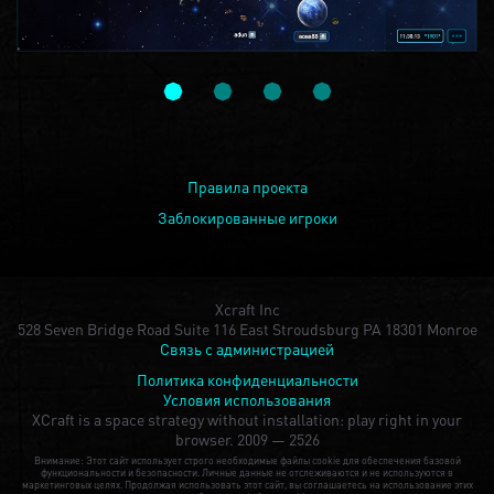
Правила проекта
Заблокированные игроки
Xcraft Inc
528 Seven Bridge Road Suite 116 East Stroudsburg PA 18301 Monroe
Связь с администрацией
Политика конфиденциальности
Условия использования
XCraft is a space strategy without installation: play right in your
browser.
2009 — 2526
Внимание: Этот сайт использует строго необходимые файлы cookie для обеспечения базовой
функциональности и безопасности. Личные данные не отслеживаются и не используются в
маркетинговых целях. Продолжая использовать этот сайт, вы соглашаетесь на использование этих