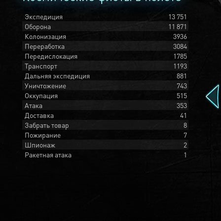
Экспедиция
13 751
Оборона
11 871
Колонизация
3936
Переработка
3084
Передислокация
1785
Транспорт
1193
Дальняя экспедиция
881
Уничтожение
743
Оккупация
515
Атака
353
Доставка
41
Забрать товар
8
Пожирание
7
Шпионаж
2
Ракетная атака
1