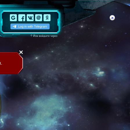
↑
Или войдите через
.