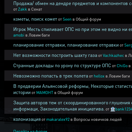
Продажа/ обмен на дендре предметов и компонентов 
от
Zakk
в
Сенат
кометы, поиск комет
от
Seen
в
Общий форум
Игрок Месть спиливает ОПС но при этом не видно ни е
amobi
в
Ловим баги
планирование отправки, планирование отправки
от
Ser
Нет возможности построить шахту газа
от
Vachkazhec
в
Л
Странные доклады по урону по структуре ОПС
от
ChiGo
в
Невозможно попасть в трек полета
от
hellox
в
Ловим баги
В предверии Альянсовой реформы, Некоторые статист
истории
от
MAMOHT
в
Общий форум
Защита авторов тем от скоординированного глушения 
информаци, Законодательная инициатива.
от
🏦
bank123
колонизация
от
makaralex92
в
Вопросы новичков людей
Перейти на форум