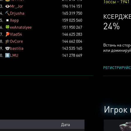
Тоссы - 1941
3.
👁️
Mr_Jor
196 114 151
4.
⛏️
Drjusha
165 319 750
КСЕРДЖ
5.
◽
Xepp
159 025 560
24%
6.
🍀
eeAnatolyee
151 950 267
7.
🏓
Vlad54
146 625 283
8.
🎓
OvCore
144 662 004
Встань на сто
9.
🐨
bastilia
143 535 165
или доминируй
0.
8️⃣
LMU
141 278 669
РЕГИСТРИРУЙС
Игрок 
Дата