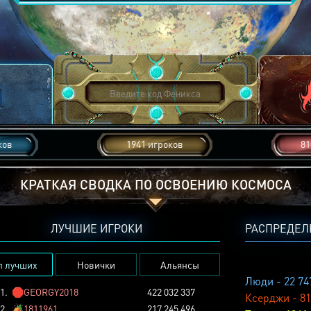
ков
1941 игроков
81
КРАТКАЯ СВОДКА ПО ОСВОЕНИЮ КОСМОСА
ЛУЧШИЕ ИГРОКИ
РАСПРЕДЕЛ
п лучших
Новички
Альянсы
Люди - 22 74
1.
🛑
GEORGY2018
422 032 337
Ксерджи - 81
2.
🏕️
1811961
217 245 496