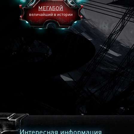
МЕГАБОЙ
величайший в истории
2893
2269
2240
Интересная информация