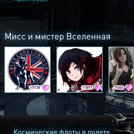
Мисс и мистер Вселенная
17138
11897
9303
Космические флоты в полете