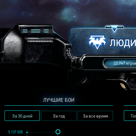
22 747 игро
ЛУЧШИЕ БОИ
За 30 дней
За год
За все время
То
5 137 020