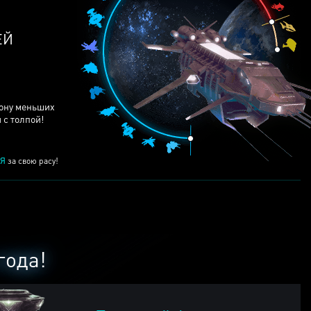
ЕЙ
рону меньших
 с толпой!
Я
за свою расу!
года!