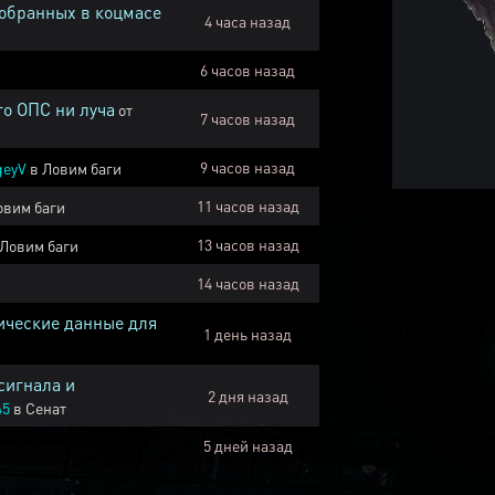
собранных в коцмасе
4 часа назад
6 часов назад
го ОПС ни луча
от
7 часов назад
9 часов назад
geyV
в
Ловим баги
11 часов назад
овим баги
13 часов назад
Ловим баги
14 часов назад
ические данные для
1 день назад
сигнала и
2 дня назад
45
в
Сенат
5 дней назад