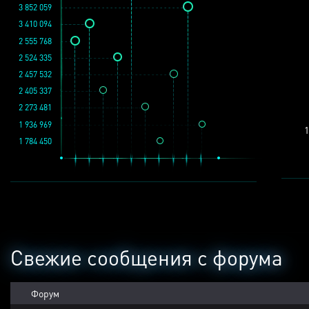
3 852 059
3 410 094
2 555 768
2 524 335
2 457 532
2 405 337
2 273 481
1 936 969
1
1 784 450
Свежие сообщения с форума
Форум