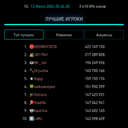
10.
13 Июля 2026 20:26:28
3 410 094 очков
ЛУЧШИЕ ИГРОКИ
Топ лучших
Новички
Альянсы
1.
🛑
GEORGY2018
422 149 150
2.
🏕️
1811961
217 289 828
3.
👁️
Mr_Jor
196 249 926
4.
⛏️
Drjusha
165 705 166
5.
◽
Xepp
159 155 174
6.
🍀
eeAnatolyee
151 950 399
7.
🎓
OvCore
147 423 931
8.
🏓
Vlad54
147 042 961
9.
🐨
bastilia
143 602 165
10.
8️⃣
LMU
143 598 639