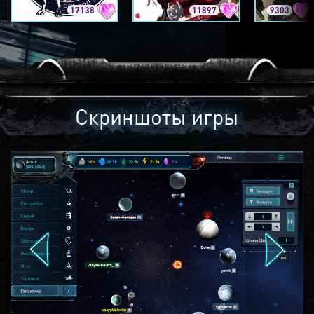
17138
11897
9303
Скриншоты игры