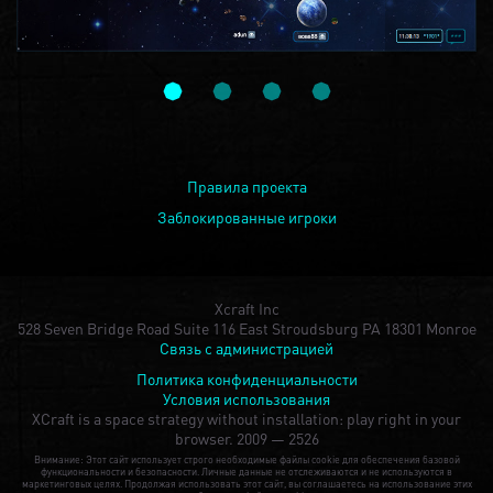
Правила проекта
Заблокированные игроки
Xcraft Inc
528 Seven Bridge Road Suite 116 East Stroudsburg PA 18301 Monroe
Связь с администрацией
Политика конфиденциальности
Условия использования
XCraft is a space strategy without installation: play right in your
browser.
2009 — 2526
Внимание: Этот сайт использует строго необходимые файлы cookie для обеспечения базовой
функциональности и безопасности. Личные данные не отслеживаются и не используются в
маркетинговых целях. Продолжая использовать этот сайт, вы соглашаетесь на использование этих