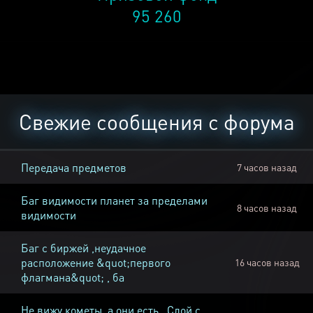
95 260
Свежие сообщения с форума
Передача предметов
7 часов назад
Баг видимости планет за пределами
8 часов назад
видимости
Баг с биржей ,неудачное
расположение &quot;первого
16 часов назад
флагмана&quot; , ба
Не вижу кометы, а они есть , Слой с