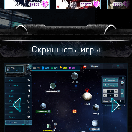
17138
11897
9303
Скриншоты игры