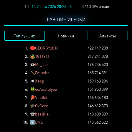
10.
13 Июля 2026 20:26:28
3 410 094 очков
ЛУЧШИЕ ИГРОКИ
Топ лучших
Новички
Альянсы
1.
🛑
GEORGY2018
422 149 238
2.
🏕️
1811961
217 241 078
3.
👁️
Mr_Jor
196 236 520
4.
⛏️
Drjusha
165 714 391
5.
◽
Xepp
159 163 204
6.
🍀
eeAnatolyee
151 950 399
7.
🏓
Vlad54
146 634 180
8.
🎓
OvCore
146 612 370
9.
🐨
bastilia
143 608 339
10.
8️⃣
LMU
143 562 522