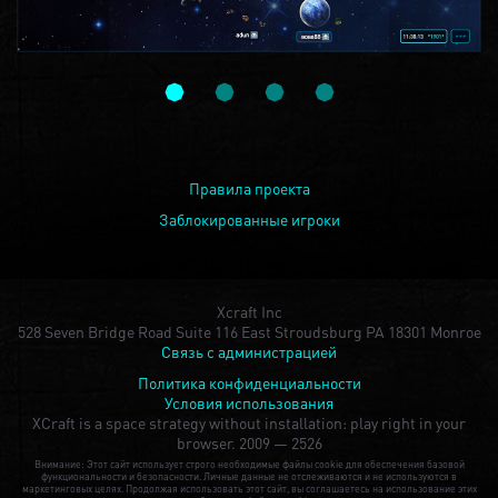
Правила проекта
Заблокированные игроки
Xcraft Inc
528 Seven Bridge Road Suite 116 East Stroudsburg PA 18301 Monroe
Связь с администрацией
Политика конфиденциальности
Условия использования
XCraft is a space strategy without installation: play right in your
browser.
2009 — 2526
Внимание: Этот сайт использует строго необходимые файлы cookie для обеспечения базовой
функциональности и безопасности. Личные данные не отслеживаются и не используются в
маркетинговых целях. Продолжая использовать этот сайт, вы соглашаетесь на использование этих