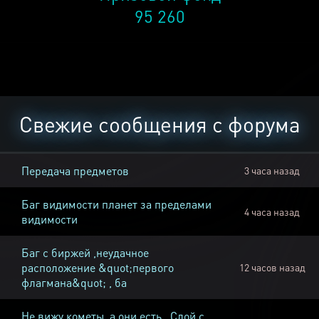
95 260
Свежие сообщения с форума
Передача предметов
3 часа назад
Баг видимости планет за пределами
4 часа назад
видимости
Баг с биржей ,неудачное
расположение &quot;первого
12 часов назад
флагмана&quot; , ба
Не вижу кометы, а они есть , Слой с