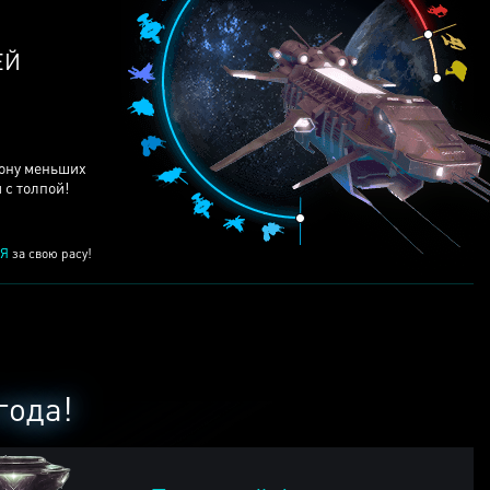
ЕЙ
рону меньших
 с толпой!
Я
за свою расу!
года!