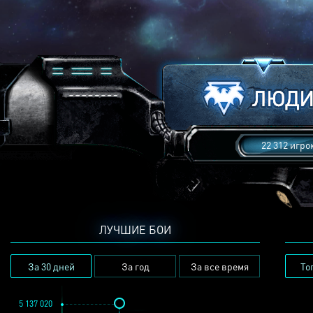
22 312 игро
ЛУЧШИЕ БОИ
За 30 дней
За год
За все время
То
5 137 020