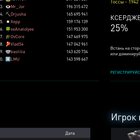
Тоссы - 1942
3.
👁️
Mr_Jor
196 315 472
4.
⛏️
Drjusha
165 695 941
КСЕРДЖ
5.
◽
Xepp
159 176 139
25%
6.
🍀
eeAnatolyee
151 953 300
7.
🎓
OvCore
147 469 975
8.
🏓
Vlad54
147 042 961
Встань на сто
9.
🐨
bastilia
143 620 734
или доминируй
0.
8️⃣
LMU
143 598 667
РЕГИСТРИРУЙС
Игрок 
Дата