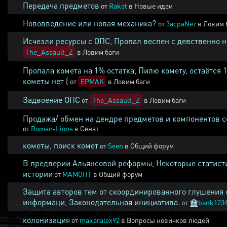
Передача предметов
от
Rakot
в
Новые идеи
Нововведение или новая механика?
от
3acpaNez
в
Ловим 
Исчезли ресурсы с ОПС, Пропал веспен с девственно 
The_Assault_Z
в
Ловим баги
Пропала комета на 1% остатка, Пилю комету, остаётся 
кометы нет (
от
EPMAK
в
Ловим баги
Задвоение ОПС
от
The_Assault_Z
в
Ловим баги
Продажа/ обмен на дендре предметов и компонентов 
от
Roman-Lions
в
Сенат
кометы, поиск комет
от
Seen
в
Общий форум
В предверии Альянсовой реформы, Некоторые статист
истории
от
MAMOHT
в
Общий форум
Защита авторов тем от скоординированного глушения 
информаци, Законодательная инициатива.
от
🏦
bank123
колонизация
от
makaralex92
в
Вопросы новичков людей