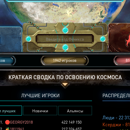
ков
1942 игроков
81
КРАТКАЯ СВОДКА ПО ОСВОЕНИЮ КОСМОСА
ЛУЧШИЕ ИГРОКИ
РАСПРЕДЕЛ
п лучших
Новички
Альянсы
Люди - 22 31
1.
🛑
GEORGY2018
422 149 150
Ксерджи - 81
2.
🏕️
1811961
217 324 657