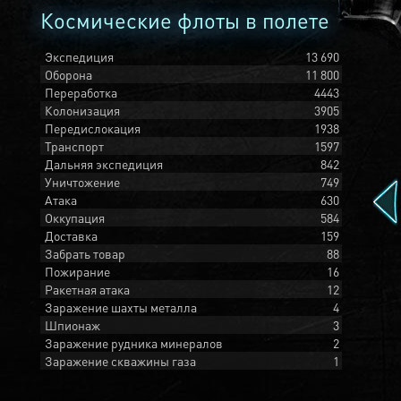
Космические флоты в полете
Экспедиция
13 690
Оборона
11 800
Переработка
4443
Колонизация
3905
Передислокация
1938
Транспорт
1597
Дальняя экспедиция
842
Уничтожение
749
Атака
630
Оккупация
584
Доставка
159
Забрать товар
88
Пожирание
16
Ракетная атака
12
Заражение шахты металла
4
Шпионаж
3
Заражение рудника минералов
2
Заражение скважины газа
1