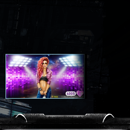
4005
3420