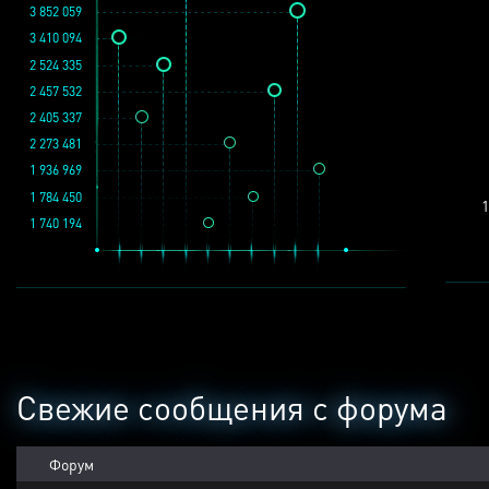
3 852 059
3 410 094
2 524 335
2 457 532
2 405 337
2 273 481
1 936 969
1 784 450
1
1 740 194
Свежие сообщения с форума
Форум