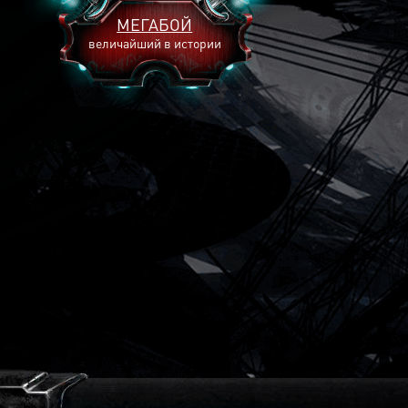
МЕГАБОЙ
величайший в истории
2893
2269
2240