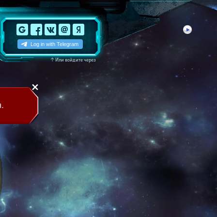
↑
Или войдите через
.