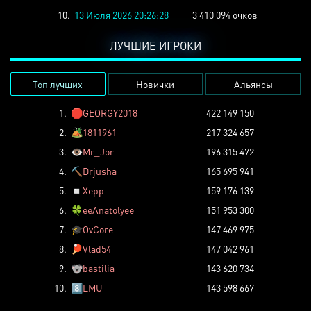
10.
13 Июля 2026 20:26:28
3 410 094 очков
ЛУЧШИЕ ИГРОКИ
Топ лучших
Новички
Альянсы
1.
🛑
GEORGY2018
422 149 150
2.
🏕️
1811961
217 324 657
3.
👁️
Mr_Jor
196 315 472
4.
⛏️
Drjusha
165 695 941
5.
◽
Xepp
159 176 139
6.
🍀
eeAnatolyee
151 953 300
7.
🎓
OvCore
147 469 975
8.
🏓
Vlad54
147 042 961
9.
🐨
bastilia
143 620 734
10.
8️⃣
LMU
143 598 667