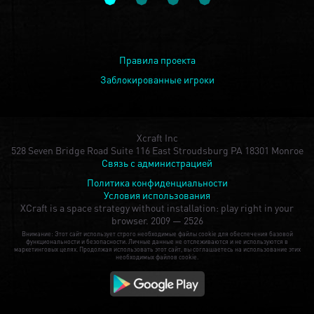
Правила проекта
Заблокированные игроки
Xcraft Inc
528 Seven Bridge Road Suite 116 East Stroudsburg PA 18301 Monroe
Связь с администрацией
Политика конфиденциальности
Условия использования
XCraft is a space strategy without installation: play right in your
browser.
2009 — 2526
Внимание: Этот сайт использует строго необходимые файлы cookie для обеспечения базовой
функциональности и безопасности. Личные данные не отслеживаются и не используются в
маркетинговых целях. Продолжая использовать этот сайт, вы соглашаетесь на использование этих
необходимых файлов cookie.