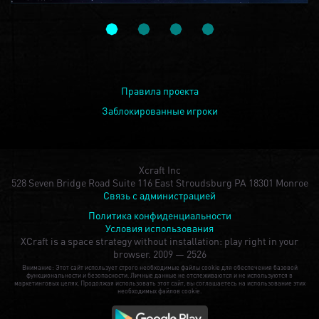
Правила проекта
Заблокированные игроки
Xcraft Inc
528 Seven Bridge Road Suite 116 East Stroudsburg PA 18301 Monroe
Связь с администрацией
Политика конфиденциальности
Условия использования
XCraft is a space strategy without installation: play right in your
browser.
2009 — 2526
Внимание: Этот сайт использует строго необходимые файлы cookie для обеспечения базовой
функциональности и безопасности. Личные данные не отслеживаются и не используются в
маркетинговых целях. Продолжая использовать этот сайт, вы соглашаетесь на использование этих
необходимых файлов cookie.