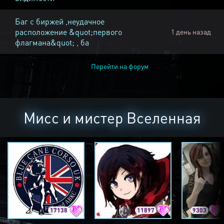
Баг с биржей ,неудачное
расположение &quot;первого
1 день назад
флагмана&quot; , ба
Перейти на форум
Мисс и мистер Вселенная
17138
11897
9303