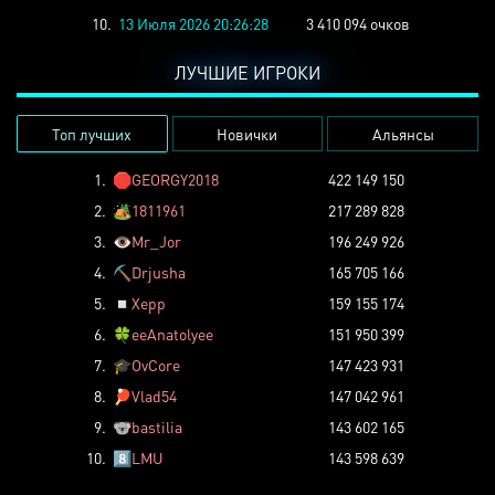
10.
13 Июля 2026 20:26:28
3 410 094 очков
ЛУЧШИЕ ИГРОКИ
Топ лучших
Новички
Альянсы
1.
🛑
GEORGY2018
422 149 150
2.
🏕️
1811961
217 289 828
3.
👁️
Mr_Jor
196 249 926
4.
⛏️
Drjusha
165 705 166
5.
◽
Xepp
159 155 174
6.
🍀
eeAnatolyee
151 950 399
7.
🎓
OvCore
147 423 931
8.
🏓
Vlad54
147 042 961
9.
🐨
bastilia
143 602 165
10.
8️⃣
LMU
143 598 639