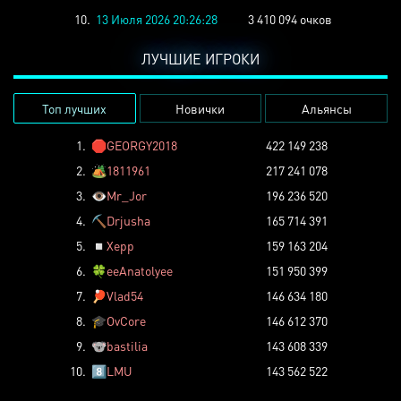
10.
13 Июля 2026 20:26:28
3 410 094 очков
ЛУЧШИЕ ИГРОКИ
Топ лучших
Новички
Альянсы
1.
🛑
GEORGY2018
422 149 238
2.
🏕️
1811961
217 241 078
3.
👁️
Mr_Jor
196 236 520
4.
⛏️
Drjusha
165 714 391
5.
◽
Xepp
159 163 204
6.
🍀
eeAnatolyee
151 950 399
7.
🏓
Vlad54
146 634 180
8.
🎓
OvCore
146 612 370
9.
🐨
bastilia
143 608 339
10.
8️⃣
LMU
143 562 522