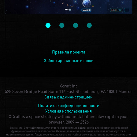
Правила проекта
Заблокированные игроки
Xcraft Inc
528 Seven Bridge Road Suite 116 East Stroudsburg PA 18301 Monroe
Связь с администрацией
Политика конфиденциальности
Условия использования
XCraft is a space strategy without installation: play right in your
browser.
2009 — 2526
Внимание: Этот сайт использует строго необходимые файлы cookie для обеспечения базовой
функциональности и безопасности. Личные данные не отслеживаются и не используются в
маркетинговых целях. Продолжая использовать этот сайт, вы соглашаетесь на использование этих