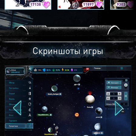
17138
11897
9303
Скриншоты игры