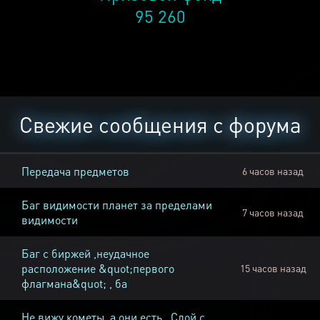
95 260
Свежие сообщения с форума
Передача предметов
6 часов назад
Баг видимости планет за пределами
7 часов назад
видимости
Баг с биржей ,неудачное
расположение &quot;первого
15 часов назад
флагмана&quot; , ба
Не вижу кометы, а они есть , Слой с