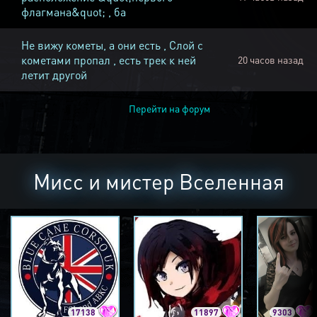
флагмана&quot; , ба
Не вижу кометы, а они есть , Слой с
кометами пропал , есть трек к ней
20 часов назад
летит другой
Перейти на форум
Мисс и мистер Вселенная
17138
11897
9303