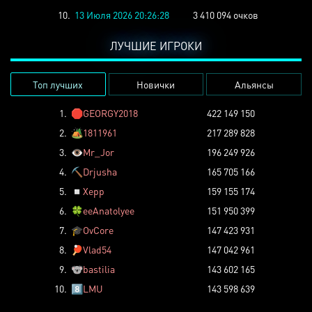
10.
13 Июля 2026 20:26:28
3 410 094 очков
ЛУЧШИЕ ИГРОКИ
Топ лучших
Новички
Альянсы
1.
🛑
GEORGY2018
422 149 150
2.
🏕️
1811961
217 289 828
3.
👁️
Mr_Jor
196 249 926
4.
⛏️
Drjusha
165 705 166
5.
◽
Xepp
159 155 174
6.
🍀
eeAnatolyee
151 950 399
7.
🎓
OvCore
147 423 931
8.
🏓
Vlad54
147 042 961
9.
🐨
bastilia
143 602 165
10.
8️⃣
LMU
143 598 639