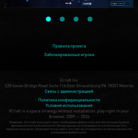
Правила проекта
Заблокированные игроки
Xcraft Inc
528 Seven Bridge Road Suite 116 East Stroudsburg PA 18301 Monroe
Связь с администрацией
Политика конфиденциальности
Условия использования
XCraft is a space strategy without installation: play right in your
browser.
2009 — 2526
Внимание: Этот сайт использует строго необходимые файлы cookie для обеспечения базовой
функциональности и безопасности. Личные данные не отслеживаются и не используются в
маркетинговых целях. Продолжая использовать этот сайт, вы соглашаетесь на использование этих
необходимых файлов cookie.