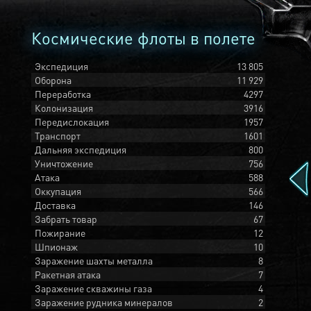
Космические флоты в полете
Экспедиция
13 805
Оборона
11 929
Переработка
4297
Колонизация
3916
Передислокация
1957
Транспорт
1601
Дальняя экспедиция
800
Уничтожение
756
Атака
588
Оккупация
566
Доставка
146
Забрать товар
67
Пожирание
12
Шпионаж
10
Заражение шахты металла
8
Ракетная атака
7
Заражение скважины газа
4
Заражение рудника минералов
2