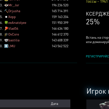
Тоссы - 1941
3.
👁️
Mr_Jor
196 236 520
4.
⛏️
Drjusha
165 714 391
ТОССОВ
5.
◽
Xepp
159 163 204
5%
6.
🍀
eeAnatolyee
151 950 399
7.
🏓
Vlad54
146 634 180
8.
🎓
OvCore
146 612 370
Встань на сто
9.
🐨
bastilia
143 608 339
или доминируй
0.
8️⃣
LMU
143 562 522
РЕГИСТРИРУЙС
Игрок 
Дата