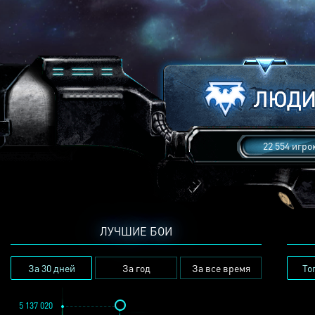
22 554 игро
ЛУЧШИЕ БОИ
За 30 дней
За год
За все время
То
5 137 020