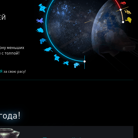
рону меньших
 с толпой!
Я
за свою расу!
года!