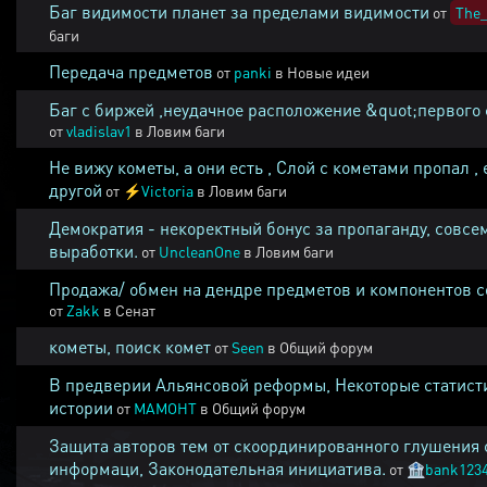
Баг видимости планет за пределами видимости
от
The_
баги
Передача предметов
от
panki
в
Новые идеи
Баг с биржей ,неудачное расположение &quot;первого 
от
vladislav1
в
Ловим баги
Не вижу кометы, а они есть , Слой с кометами пропал , 
другой
от
⚡
Victoria
в
Ловим баги
Демократия - некоректный бонус за пропаганду, совсе
выработки.
от
UncleanOne
в
Ловим баги
Продажа/ обмен на дендре предметов и компонентов 
от
Zakk
в
Сенат
кометы, поиск комет
от
Seen
в
Общий форум
В предверии Альянсовой реформы, Некоторые статист
истории
от
MAMOHT
в
Общий форум
Защита авторов тем от скоординированного глушения 
информаци, Законодательная инициатива.
от
🏦
bank123