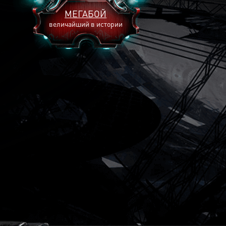
МЕГАБОЙ
величайший в истории
2893
2269
2240