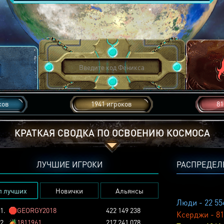
ков
1941 игроков
81
КРАТКАЯ СВОДКА ПО ОСВОЕНИЮ КОСМОСА
ЛУЧШИЕ ИГРОКИ
РАСПРЕДЕЛ
п лучших
Новички
Альянсы
Люди - 22 55
1.
🛑
GEORGY2018
422 149 238
Ксерджи - 81
2.
🏕️
1811961
217 241 078