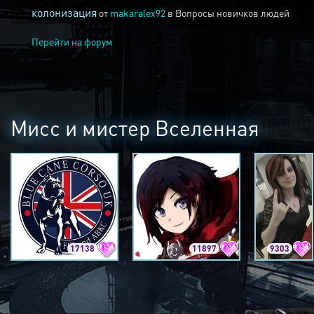
колонизация
от
makaralex92
в
Вопросы новичков людей
Перейти на форум
Мисс и мистер Вселенная
17138
11897
9303