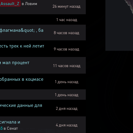
Assault_Z
в
Ловим
26 минут назад
1 час назад
флагмана&quot; , ба
8 часов назад
есть трек к ней летит
9 часов назад
м мал процент
11 часов назад
собранных в коцмасе
1 день назад
1 день назад
ические данные для
2 дня назад
сигнала и
4 дня назад
45
в
Сенат