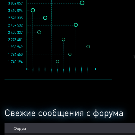
3 852 059
3 410 094
2 524 335
2 457 532
2 405 337
2 273 481
1 936 969
1 784 450
1
1 740 194
Свежие сообщения с форума
Форум