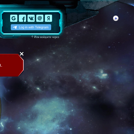
↑
Или войдите через
.