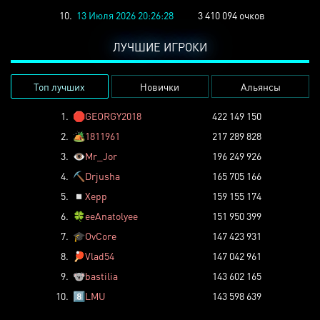
10.
13 Июля 2026 20:26:28
3 410 094 очков
ЛУЧШИЕ ИГРОКИ
Топ лучших
Новички
Альянсы
1.
🛑
GEORGY2018
422 149 150
2.
🏕️
1811961
217 289 828
3.
👁️
Mr_Jor
196 249 926
4.
⛏️
Drjusha
165 705 166
5.
◽
Xepp
159 155 174
6.
🍀
eeAnatolyee
151 950 399
7.
🎓
OvCore
147 423 931
8.
🏓
Vlad54
147 042 961
9.
🐨
bastilia
143 602 165
10.
8️⃣
LMU
143 598 639