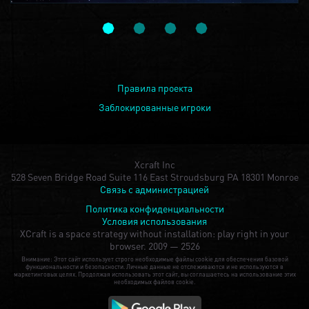
Правила проекта
Заблокированные игроки
Xcraft Inc
528 Seven Bridge Road Suite 116 East Stroudsburg PA 18301 Monroe
Связь с администрацией
Политика конфиденциальности
Условия использования
XCraft is a space strategy without installation: play right in your
browser.
2009 — 2526
Внимание: Этот сайт использует строго необходимые файлы cookie для обеспечения базовой
функциональности и безопасности. Личные данные не отслеживаются и не используются в
маркетинговых целях. Продолжая использовать этот сайт, вы соглашаетесь на использование этих
необходимых файлов cookie.