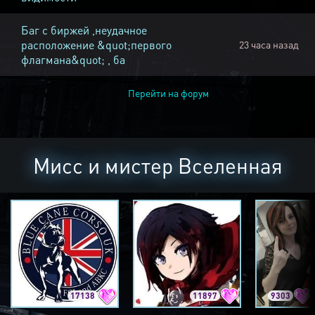
Баг с биржей ,неудачное
расположение &quot;первого
23 часа назад
флагмана&quot; , ба
Перейти на форум
Мисс и мистер Вселенная
17138
11897
9303