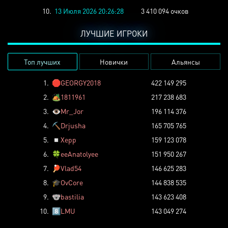
10.
13 Июля 2026 20:26:28
3 410 094 очков
ЛУЧШИЕ ИГРОКИ
Топ лучших
Новички
Альянсы
1.
🛑
GEORGY2018
422 149 295
2.
🏕️
1811961
217 238 683
3.
👁️
Mr_Jor
196 114 376
4.
⛏️
Drjusha
165 705 765
5.
◽
Xepp
159 123 078
6.
🍀
eeAnatolyee
151 950 267
7.
🏓
Vlad54
146 625 283
8.
🎓
OvCore
144 838 535
9.
🐨
bastilia
143 623 408
10.
8️⃣
LMU
143 049 274