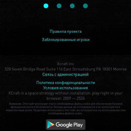
Правила проекта
Заблокированные игроки
Xcraft Inc
528 Seven Bridge Road Suite 116 East Stroudsburg PA 18301 Monroe
Связь с администрацией
Политика конфиденциальности
Условия использования
XCraft is a space strategy without installation: play right in your
browser.
2009 — 2526
Внимание: Этот сайт использует строго необходимые файлы cookie для обеспечения базовой
функциональности и безопасности. Личные данные не отслеживаются и не используются в
маркетинговых целях. Продолжая использовать этот сайт, вы соглашаетесь на использование этих
необходимых файлов cookie.