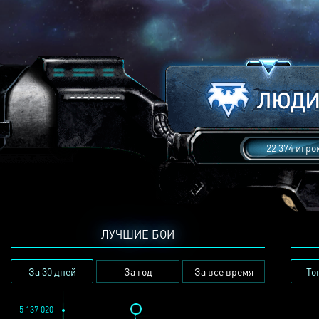
22 374 игро
ЛУЧШИЕ БОИ
За 30 дней
За год
За все время
То
5 137 020