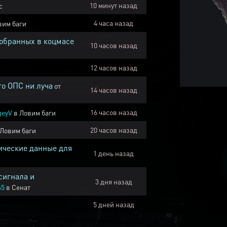
10 минут назад
с
4 часа назад
вим баги
собранных в коцмасе
10 часов назад
12 часов назад
го ОПС ни луча
от
14 часов назад
16 часов назад
geyV
в
Ловим баги
20 часов назад
Ловим баги
ические данные для
1 день назад
сигнала и
3 дня назад
45
в
Сенат
5 дней назад