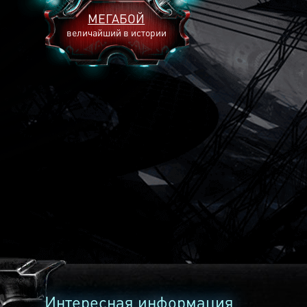
МЕГАБОЙ
величайший в истории
2893
2269
2240
Интересная информация