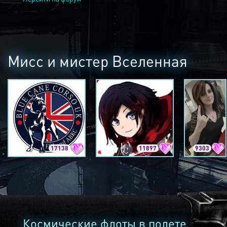
Мисс и мистер Вселенная
17138
11897
9303
Космические флоты в полете