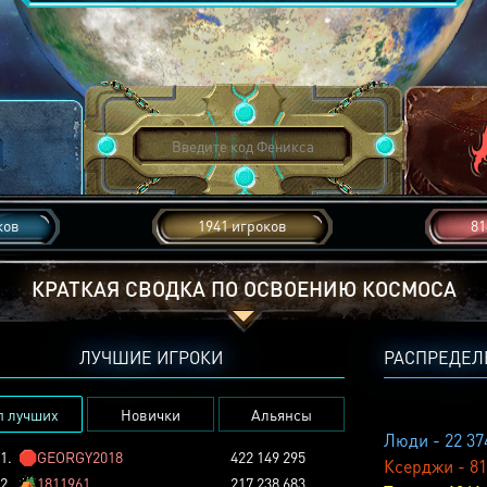
ков
1941 игроков
81
КРАТКАЯ СВОДКА ПО ОСВОЕНИЮ КОСМОСА
ЛУЧШИЕ ИГРОКИ
РАСПРЕДЕЛ
п лучших
Новички
Альянсы
Люди - 22 37
1.
🛑
GEORGY2018
422 149 295
Ксерджи - 81
2.
🏕️
1811961
217 238 683