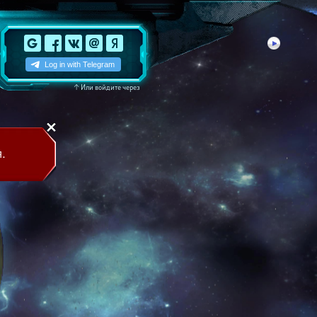
↑
Или войдите через
.