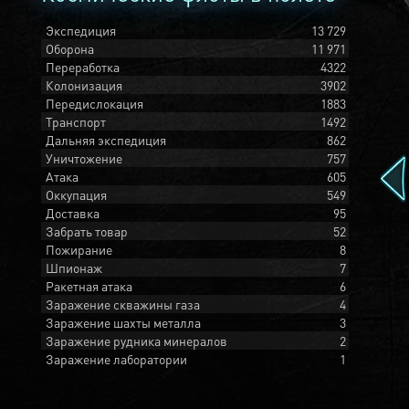
Экспедиция
13 729
Оборона
11 971
Переработка
4322
Колонизация
3902
Передислокация
1883
Транспорт
1492
Дальняя экспедиция
862
Уничтожение
757
Атака
605
Оккупация
549
Доставка
95
Забрать товар
52
Пожирание
8
Шпионаж
7
Ракетная атака
6
Заражение скважины газа
4
Заражение шахты металла
3
Заражение рудника минералов
2
Заражение лаборатории
1