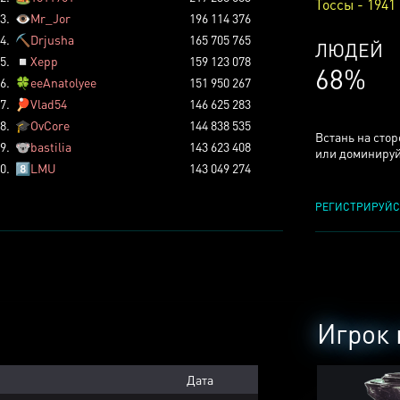
Тоссы - 1941
3.
👁️
Mr_Jor
196 114 376
4.
⛏️
Drjusha
165 705 765
КСЕРДЖ
5.
◽
Xepp
159 123 078
25%
6.
🍀
eeAnatolyee
151 950 267
7.
🏓
Vlad54
146 625 283
8.
🎓
OvCore
144 838 535
Встань на сто
9.
🐨
bastilia
143 623 408
или доминируй
0.
8️⃣
LMU
143 049 274
РЕГИСТРИРУЙС
Игрок 
Дата