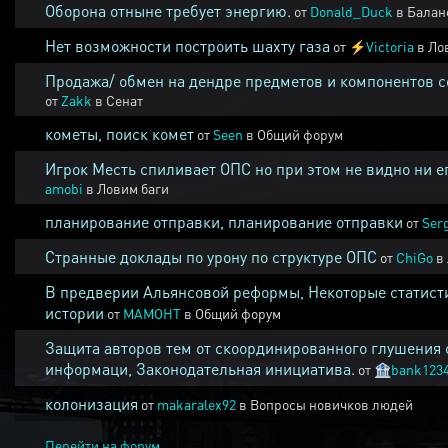
Оборона отныне требует энергию.
от
Donald_Duck
в
Балан
Нет возможности построить шахту газа
от
⚡
Victoria
в
Ло
Продажа/ обмен на дендре предметов и компонентов 
от
Zakk
в
Сенат
кометы, поиск комет
от
Seen
в
Общий форум
Игрок Месть спиливает ОПС но при этом не видно ни е
amobi
в
Ловим баги
планирование отправки, планирование отправки
от
Ser
Странные доклады по урону по структуре ОПС
от
ChiGo
в
В предверии Альянсовой реформы, Некоторые статист
истории
от
MAMOHT
в
Общий форум
Защита авторов тем от скоординированного глушения 
информаци, Законодательная инициатива.
от
🏦
bank123
колонизация
от
makaralex92
в
Вопросы новичков людей
Перейти на форум