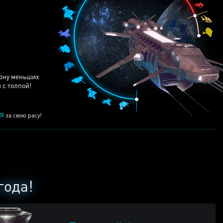
ЕЙ
рону меньших
 с толпой!
Я
за свою расу!
года!