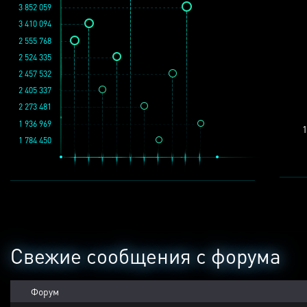
3 852 059
3 410 094
2 555 768
2 524 335
2 457 532
2 405 337
2 273 481
1 936 969
1
1 784 450
Свежие сообщения с форума
Форум