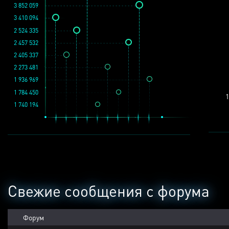
3 852 059
3 410 094
2 524 335
2 457 532
2 405 337
2 273 481
1 936 969
1 784 450
1
1 740 194
Свежие сообщения с форума
Форум