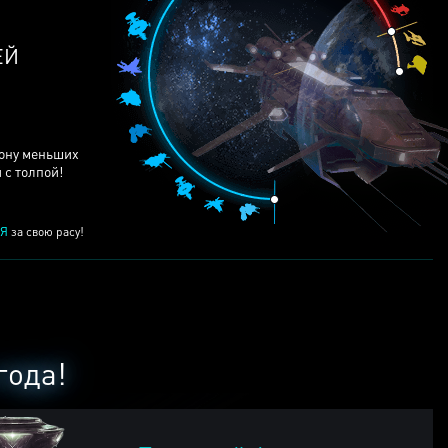
ЕЙ
рону меньших
 с толпой!
Я
за свою расу!
года!