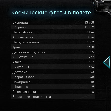
Космические флоты в полете
Экспедиция
13 708
Оборона
11 857
Переработка
4196
Колонизация
3924
Передислокация
1887
Транспорт
1468
Дальняя экспедиция
835
Уничтожение
757
Атака
627
Оккупация
574
Доставка
93
Забрать товар
48
Пожирание
18
Шпионаж
9
Ракетная атака
6
Заражение скважины газа
1