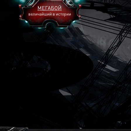
МЕГАБОЙ
величайший в истории
2893
2269
2240