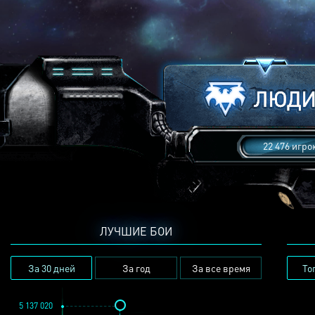
22 476 игро
ЛУЧШИЕ БОИ
За 30 дней
За год
За все время
То
5 137 020