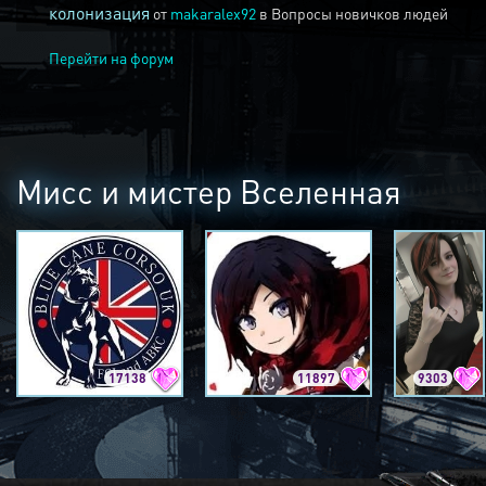
колонизация
от
makaralex92
в
Вопросы новичков людей
Перейти на форум
Мисс и мистер Вселенная
17138
11897
9303