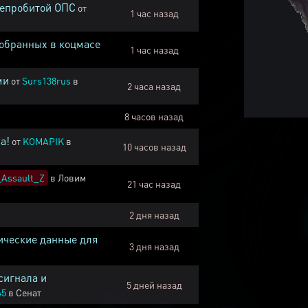
непробитой ОПС
от
1 час назад
собранных в коцмасе
1 час назад
ми
от
Surs138rus
в
2 часа назад
8 часов назад
а!
от
KOMAPIK
в
10 часов назад
Assault_Z
в
Ловим
21 час назад
2 дня назад
ические данные для
3 дня назад
сигнала и
5 дней назад
45
в
Сенат