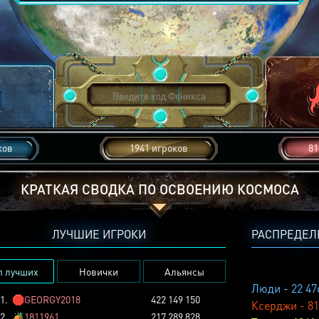
ков
1941 игроков
81
КРАТКАЯ СВОДКА ПО ОСВОЕНИЮ КОСМОСА
ЛУЧШИЕ ИГРОКИ
РАСПРЕДЕЛ
п лучших
Новички
Альянсы
Люди - 22 47
1.
🛑
GEORGY2018
422 149 150
Ксерджи - 81
2.
🏕️
1811961
217 289 828