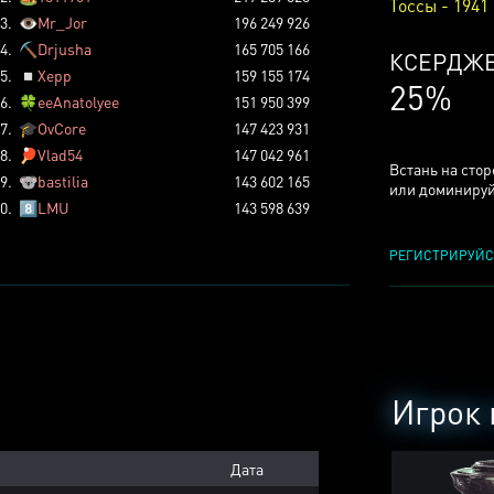
Тоссы - 1941
3.
👁️
Mr_Jor
196 249 926
4.
⛏️
Drjusha
165 705 166
КСЕРДЖ
5.
◽
Xepp
159 155 174
25%
6.
🍀
eeAnatolyee
151 950 399
7.
🎓
OvCore
147 423 931
8.
🏓
Vlad54
147 042 961
Встань на сто
9.
🐨
bastilia
143 602 165
или доминируй
0.
8️⃣
LMU
143 598 639
РЕГИСТРИРУЙС
Игрок 
Дата