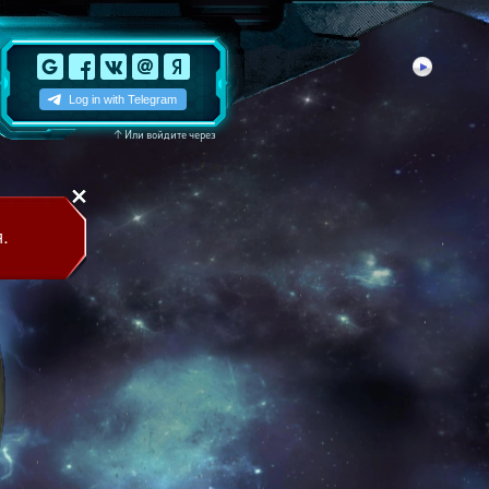
↑
Или войдите через
.