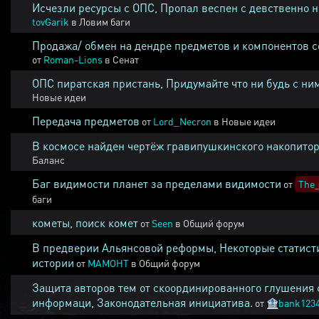
Исчезли ресурсы с ОПС, Пропал веспен с девственно 
tovGarik
в
Ловим баги
Продажа/ обмен на дендре предметов и компонентов 
от
Roman-Lions
в
Сенат
ОПС пиратская пристань, Придумайте что ни будь с ни
Новые идеи
Передача предметов
от
Lord_Necron
в
Новые идеи
В космосе найден чертёж гравипушкинского накопитор
Баланс
Баг видимости планет за пределами видимости
от
The_
баги
кометы, поиск комет
от
Seen
в
Общий форум
В предверии Альянсовой реформы, Некоторые статист
истории
от
MAMOHT
в
Общий форум
Защита авторов тем от скоординированного глушения 
информаци, Законодательная инициатива.
от
🏦
bank123