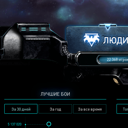
22 368 игро
ЛУЧШИЕ БОИ
За 30 дней
За год
За все время
То
5 137 020