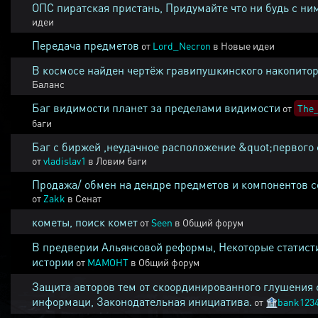
ОПС пиратская пристань, Придумайте что ни будь с ни
идеи
Передача предметов
от
Lord_Necron
в
Новые идеи
В космосе найден чертёж гравипушкинского накопитор
Баланс
Баг видимости планет за пределами видимости
от
The_
баги
Баг с биржей ,неудачное расположение &quot;первого 
от
vladislav1
в
Ловим баги
Продажа/ обмен на дендре предметов и компонентов 
от
Zakk
в
Сенат
кометы, поиск комет
от
Seen
в
Общий форум
В предверии Альянсовой реформы, Некоторые статист
истории
от
MAMOHT
в
Общий форум
Защита авторов тем от скоординированного глушения 
информаци, Законодательная инициатива.
от
🏦
bank123