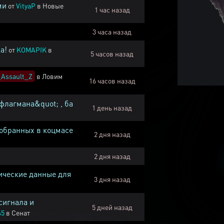
ми
от
VityaP
в
Новые
1 час назад
3 часа назад
а!
от
KOMAPIK
в
5 часов назад
Assault_Z
в
Ловим
16 часов назад
флагмана&quot; , ба
1 день назад
собранных в коцмасе
2 дня назад
2 дня назад
ические данные для
3 дня назад
сигнала и
5 дней назад
45
в
Сенат