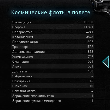
Космические флоты в полете
Экспедиция
13 780
Оборона
11 891
Переработка
4241
Колонизация
3893
Передислокация
1907
Транспорт
1552
Дальняя экспедиция
813
Уничтожение
749
Оккупация
584
Атака
581
Доставка
100
Забрать товар
34
Пожирание
16
Шпионаж
10
Ракетная атака
4
Заражение скважины газа
1
Заражение рудника минералов
1