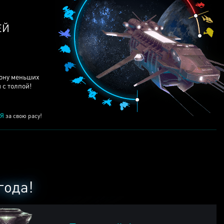
ЕЙ
рону меньших
 с толпой!
Я
за свою расу!
года!