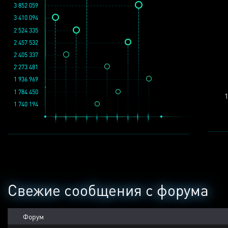
3 852 059
3 410 094
2 524 335
2 457 532
2 405 337
2 273 481
1 936 969
1 784 450
1
1 740 194
Свежие сообщения с форума
Форум