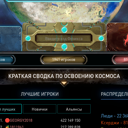
ков
1941 игроков
81
КРАТКАЯ СВОДКА ПО ОСВОЕНИЮ КОСМОСА
ЛУЧШИЕ ИГРОКИ
РАСПРЕДЕЛ
п лучших
Новички
Альянсы
Люди - 22 36
1.
🛑
GEORGY2018
422 149 150
Ксерджи - 81
2.
🏕️
1811961
217 289 828