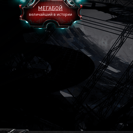
МЕГАБОЙ
величайший в истории
2893
2269
2240