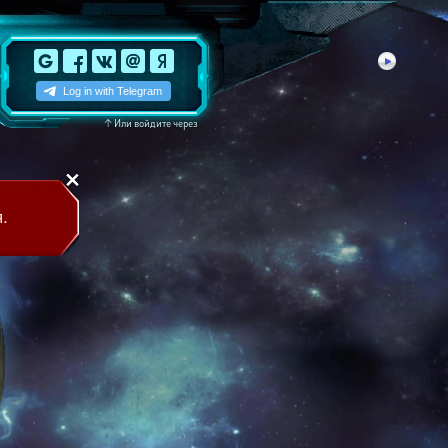
↑
Или войдите через
.