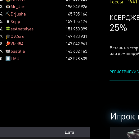
Тоссы - 1941
3.
👁️
Mr_Jor
196 249 926
4.
⛏️
Drjusha
165 705 166
КСЕРДЖ
5.
◽
Xepp
159 155 174
25%
6.
🍀
eeAnatolyee
151 950 399
7.
🎓
OvCore
147 423 931
8.
🏓
Vlad54
147 042 961
Встань на сто
9.
🐨
bastilia
143 602 165
или доминируй
0.
8️⃣
LMU
143 598 639
РЕГИСТРИРУЙС
Игрок 
Дата