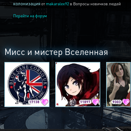
колонизация
от
makaralex92
в
Вопросы новичков людей
Перейти на форум
Мисс и мистер Вселенная
17138
11897
9303