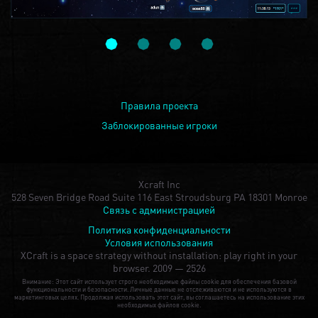
Правила проекта
Заблокированные игроки
Xcraft Inc
528 Seven Bridge Road Suite 116 East Stroudsburg PA 18301 Monroe
Связь с администрацией
Политика конфиденциальности
Условия использования
XCraft is a space strategy without installation: play right in your
browser.
2009 — 2526
Внимание: Этот сайт использует строго необходимые файлы cookie для обеспечения базовой
функциональности и безопасности. Личные данные не отслеживаются и не используются в
маркетинговых целях. Продолжая использовать этот сайт, вы соглашаетесь на использование этих
необходимых файлов cookie.