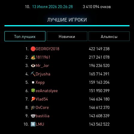
10.
13 Июля 2026 20:26:28
3 410 094 очков
ЛУЧШИЕ ИГРОКИ
Топ лучших
Новички
Альянсы
1.
🛑
GEORGY2018
422 149 238
2.
🏕️
1811961
217 241 078
3.
👁️
Mr_Jor
196 236 520
4.
⛏️
Drjusha
165 714 391
5.
◽
Xepp
159 163 204
6.
🍀
eeAnatolyee
151 950 399
7.
🏓
Vlad54
146 634 180
8.
🎓
OvCore
146 612 370
9.
🐨
bastilia
143 608 339
10.
8️⃣
LMU
143 562 522