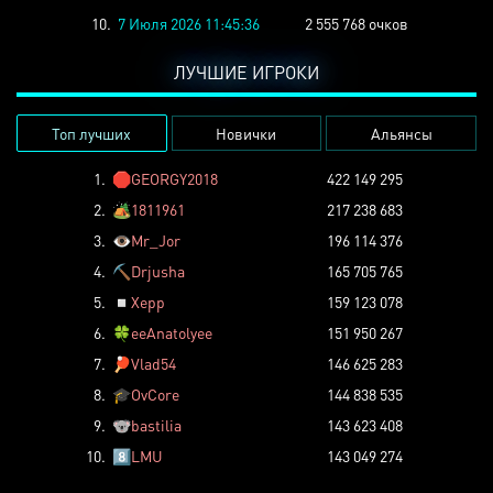
10.
7 Июля 2026 11:45:36
2 555 768 очков
ЛУЧШИЕ ИГРОКИ
Топ лучших
Новички
Альянсы
1.
🛑
GEORGY2018
422 149 295
2.
🏕️
1811961
217 238 683
3.
👁️
Mr_Jor
196 114 376
4.
⛏️
Drjusha
165 705 765
5.
◽
Xepp
159 123 078
6.
🍀
eeAnatolyee
151 950 267
7.
🏓
Vlad54
146 625 283
8.
🎓
OvCore
144 838 535
9.
🐨
bastilia
143 623 408
10.
8️⃣
LMU
143 049 274