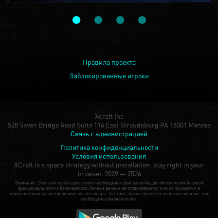
Правила проекта
Заблокированные игроки
Xcraft Inc
528 Seven Bridge Road Suite 116 East Stroudsburg PA 18301 Monroe
Связь с администрацией
Политика конфиденциальности
Условия использования
XCraft is a space strategy without installation: play right in your
browser.
2009 — 2526
Внимание: Этот сайт использует строго необходимые файлы cookie для обеспечения базовой
функциональности и безопасности. Личные данные не отслеживаются и не используются в
маркетинговых целях. Продолжая использовать этот сайт, вы соглашаетесь на использование этих
необходимых файлов cookie.