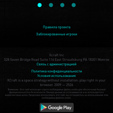
Правила проекта
Заблокированные игроки
Xcraft Inc
528 Seven Bridge Road Suite 116 East Stroudsburg PA 18301 Monroe
Связь с администрацией
Политика конфиденциальности
Условия использования
XCraft is a space strategy without installation: play right in your
browser.
2009 — 2526
Внимание: Этот сайт использует строго необходимые файлы cookie для обеспечения базовой
функциональности и безопасности. Личные данные не отслеживаются и не используются в
маркетинговых целях. Продолжая использовать этот сайт, вы соглашаетесь на использование этих
необходимых файлов cookie.