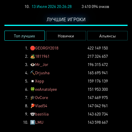
10.
13 Июля 2026 20:26:28
3 410 094 очков
ЛУЧШИЕ ИГРОКИ
Топ лучших
Новички
Альянсы
1.
🛑
GEORGY2018
422 149 150
2.
🏕️
1811961
217 324 657
3.
👁️
Mr_Jor
196 315 472
4.
⛏️
Drjusha
165 695 941
5.
◽
Xepp
159 176 139
6.
🍀
eeAnatolyee
151 953 300
7.
🎓
OvCore
147 469 975
8.
🏓
Vlad54
147 042 961
9.
🐨
bastilia
143 620 734
10.
8️⃣
LMU
143 598 667