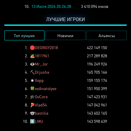
10.
13 Июля 2026 20:26:28
3 410 094 очков
ЛУЧШИЕ ИГРОКИ
Топ лучших
Новички
Альянсы
1.
🛑
GEORGY2018
422 149 150
2.
🏕️
1811961
217 289 828
3.
👁️
Mr_Jor
196 249 926
4.
⛏️
Drjusha
165 705 166
5.
◽
Xepp
159 155 174
6.
🍀
eeAnatolyee
151 950 399
7.
🎓
OvCore
147 423 931
8.
🏓
Vlad54
147 042 961
9.
🐨
bastilia
143 602 165
10.
8️⃣
LMU
143 598 639