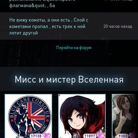
флагмана&quot; , ба
Не вижу кометы, а они есть , Слой с
кометами пропал , есть трек к ней
20 часов назад
летит другой
Перейти на форум
Мисс и мистер Вселенная
17138
11897
9303