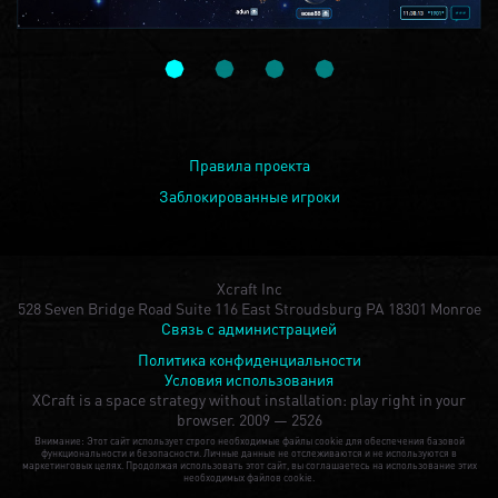
Правила проекта
Заблокированные игроки
Xcraft Inc
528 Seven Bridge Road Suite 116 East Stroudsburg PA 18301 Monroe
Связь с администрацией
Политика конфиденциальности
Условия использования
XCraft is a space strategy without installation: play right in your
browser.
2009 — 2526
Внимание: Этот сайт использует строго необходимые файлы cookie для обеспечения базовой
функциональности и безопасности. Личные данные не отслеживаются и не используются в
маркетинговых целях. Продолжая использовать этот сайт, вы соглашаетесь на использование этих
необходимых файлов cookie.