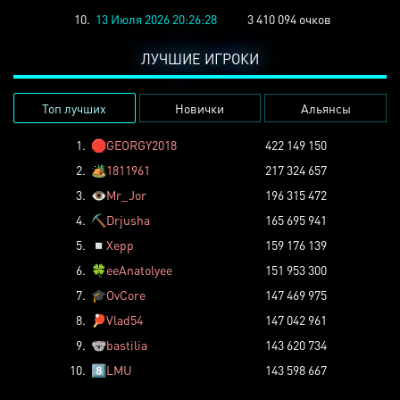
10.
13 Июля 2026 20:26:28
3 410 094 очков
ЛУЧШИЕ ИГРОКИ
Топ лучших
Новички
Альянсы
1.
🛑
GEORGY2018
422 149 150
2.
🏕️
1811961
217 324 657
3.
👁️
Mr_Jor
196 315 472
4.
⛏️
Drjusha
165 695 941
5.
◽
Xepp
159 176 139
6.
🍀
eeAnatolyee
151 953 300
7.
🎓
OvCore
147 469 975
8.
🏓
Vlad54
147 042 961
9.
🐨
bastilia
143 620 734
10.
8️⃣
LMU
143 598 667