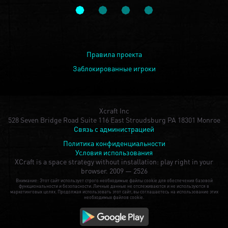
Правила проекта
Заблокированные игроки
Xcraft Inc
528 Seven Bridge Road Suite 116 East Stroudsburg PA 18301 Monroe
Связь с администрацией
Политика конфиденциальности
Условия использования
XCraft is a space strategy without installation: play right in your
browser.
2009 — 2526
Внимание: Этот сайт использует строго необходимые файлы cookie для обеспечения базовой
функциональности и безопасности. Личные данные не отслеживаются и не используются в
маркетинговых целях. Продолжая использовать этот сайт, вы соглашаетесь на использование этих
необходимых файлов cookie.