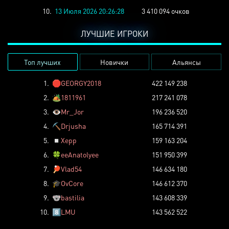
10.
13 Июля 2026 20:26:28
3 410 094 очков
ЛУЧШИЕ ИГРОКИ
Топ лучших
Новички
Альянсы
1.
🛑
GEORGY2018
422 149 238
2.
🏕️
1811961
217 241 078
3.
👁️
Mr_Jor
196 236 520
4.
⛏️
Drjusha
165 714 391
5.
◽
Xepp
159 163 204
6.
🍀
eeAnatolyee
151 950 399
7.
🏓
Vlad54
146 634 180
8.
🎓
OvCore
146 612 370
9.
🐨
bastilia
143 608 339
10.
8️⃣
LMU
143 562 522