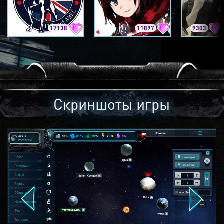
17138
11897
9303
Скриншоты игры