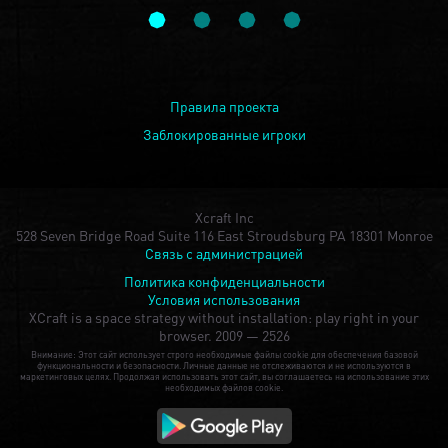
Правила проекта
Заблокированные игроки
Xcraft Inc
528 Seven Bridge Road Suite 116 East Stroudsburg PA 18301 Monroe
Связь с администрацией
Политика конфиденциальности
Условия использования
XCraft is a space strategy without installation: play right in your
browser.
2009 — 2526
Внимание: Этот сайт использует строго необходимые файлы cookie для обеспечения базовой
функциональности и безопасности. Личные данные не отслеживаются и не используются в
маркетинговых целях. Продолжая использовать этот сайт, вы соглашаетесь на использование этих
необходимых файлов cookie.