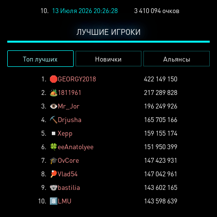
10.
13 Июля 2026 20:26:28
3 410 094 очков
ЛУЧШИЕ ИГРОКИ
Топ лучших
Новички
Альянсы
1.
🛑
GEORGY2018
422 149 150
2.
🏕️
1811961
217 289 828
3.
👁️
Mr_Jor
196 249 926
4.
⛏️
Drjusha
165 705 166
5.
◽
Xepp
159 155 174
6.
🍀
eeAnatolyee
151 950 399
7.
🎓
OvCore
147 423 931
8.
🏓
Vlad54
147 042 961
9.
🐨
bastilia
143 602 165
10.
8️⃣
LMU
143 598 639