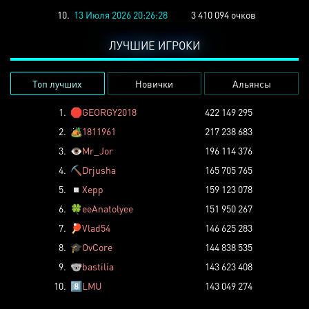
10.
13 Июля 2026 20:26:28
3 410 094 очков
ЛУЧШИЕ ИГРОКИ
Топ лучших
Новички
Альянсы
1.
🛑
GEORGY2018
422 149 295
2.
🏕️
1811961
217 238 683
3.
👁️
Mr_Jor
196 114 376
4.
⛏️
Drjusha
165 705 765
5.
◽
Xepp
159 123 078
6.
🍀
eeAnatolyee
151 950 267
7.
🏓
Vlad54
146 625 283
8.
🎓
OvCore
144 838 535
9.
🐨
bastilia
143 623 408
10.
8️⃣
LMU
143 049 274