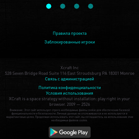
Правила проекта
Заблокированные игроки
Xcraft Inc
528 Seven Bridge Road Suite 116 East Stroudsburg PA 18301 Monroe
Связь с администрацией
Политика конфиденциальности
Условия использования
XCraft is a space strategy without installation: play right in your
browser.
2009 — 2526
Внимание: Этот сайт использует строго необходимые файлы cookie для обеспечения базовой
функциональности и безопасности. Личные данные не отслеживаются и не используются в
маркетинговых целях. Продолжая использовать этот сайт, вы соглашаетесь на использование этих
необходимых файлов cookie.