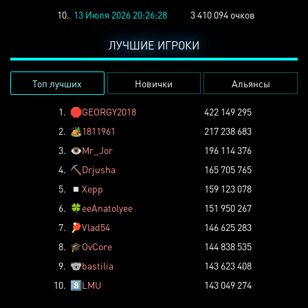
10.
13 Июля 2026 20:26:28
3 410 094 очков
ЛУЧШИЕ ИГРОКИ
Топ лучших
Новички
Альянсы
1.
🛑
GEORGY2018
422 149 295
2.
🏕️
1811961
217 238 683
3.
👁️
Mr_Jor
196 114 376
4.
⛏️
Drjusha
165 705 765
5.
◽
Xepp
159 123 078
6.
🍀
eeAnatolyee
151 950 267
7.
🏓
Vlad54
146 625 283
8.
🎓
OvCore
144 838 535
9.
🐨
bastilia
143 623 408
10.
8️⃣
LMU
143 049 274