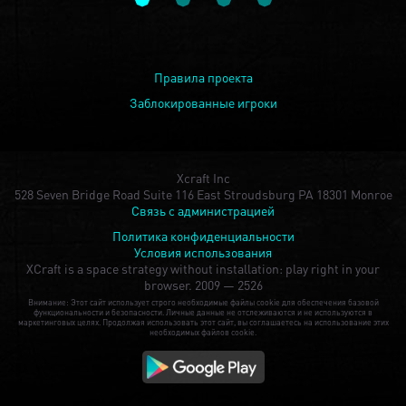
Правила проекта
Заблокированные игроки
Xcraft Inc
528 Seven Bridge Road Suite 116 East Stroudsburg PA 18301 Monroe
Связь с администрацией
Политика конфиденциальности
Условия использования
XCraft is a space strategy without installation: play right in your
browser.
2009 — 2526
Внимание: Этот сайт использует строго необходимые файлы cookie для обеспечения базовой
функциональности и безопасности. Личные данные не отслеживаются и не используются в
маркетинговых целях. Продолжая использовать этот сайт, вы соглашаетесь на использование этих
необходимых файлов cookie.