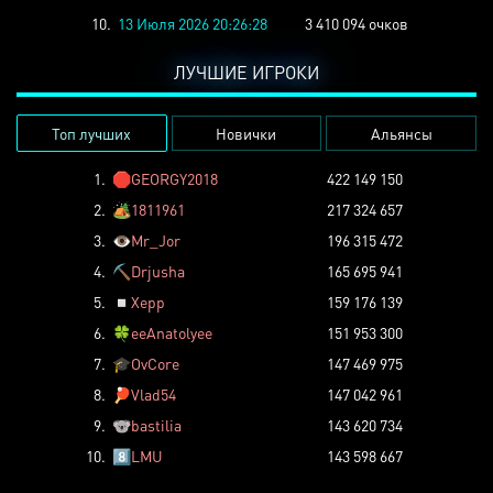
10.
13 Июля 2026 20:26:28
3 410 094 очков
ЛУЧШИЕ ИГРОКИ
Топ лучших
Новички
Альянсы
1.
🛑
GEORGY2018
422 149 150
2.
🏕️
1811961
217 324 657
3.
👁️
Mr_Jor
196 315 472
4.
⛏️
Drjusha
165 695 941
5.
◽
Xepp
159 176 139
6.
🍀
eeAnatolyee
151 953 300
7.
🎓
OvCore
147 469 975
8.
🏓
Vlad54
147 042 961
9.
🐨
bastilia
143 620 734
10.
8️⃣
LMU
143 598 667