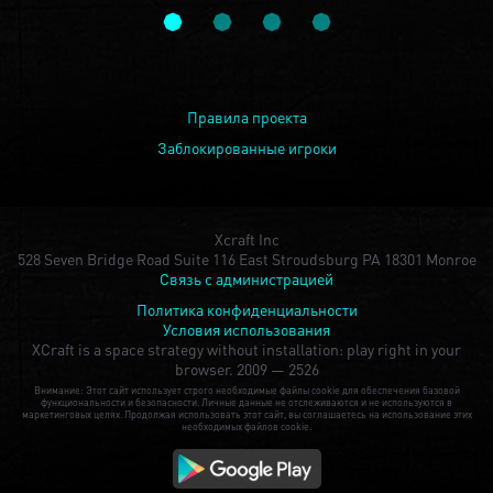
Правила проекта
Заблокированные игроки
Xcraft Inc
528 Seven Bridge Road Suite 116 East Stroudsburg PA 18301 Monroe
Связь с администрацией
Политика конфиденциальности
Условия использования
XCraft is a space strategy without installation: play right in your
browser.
2009 — 2526
Внимание: Этот сайт использует строго необходимые файлы cookie для обеспечения базовой
функциональности и безопасности. Личные данные не отслеживаются и не используются в
маркетинговых целях. Продолжая использовать этот сайт, вы соглашаетесь на использование этих
необходимых файлов cookie.