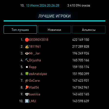
10.
13 Июля 2026 20:26:28
3 410 094 очков
ЛУЧШИЕ ИГРОКИ
Топ лучших
Новички
Альянсы
1.
🛑
GEORGY2018
422 149 150
2.
🏕️
1811961
217 289 828
3.
👁️
Mr_Jor
196 249 926
4.
⛏️
Drjusha
165 705 166
5.
◽
Xepp
159 155 174
6.
🍀
eeAnatolyee
151 950 399
7.
🎓
OvCore
147 423 931
8.
🏓
Vlad54
147 042 961
9.
🐨
bastilia
143 602 165
10.
8️⃣
LMU
143 598 639