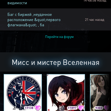
14 часов назад
видимости
Баг с биржей ,неудачное
расположение &quot;первого
21 час назад
флагмана&quot; , ба
Перейти на форум
Мисс и мистер Вселенная
17138
11897
9303