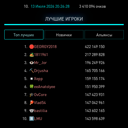
10.
13 Июля 2026 20:26:28
3 410 094 очков
ЛУЧШИЕ ИГРОКИ
Топ лучших
Новички
Альянсы
1.
🛑
GEORGY2018
422 149 150
2.
🏕️
1811961
217 289 828
3.
👁️
Mr_Jor
196 249 926
4.
⛏️
Drjusha
165 705 166
5.
◽
Xepp
159 155 174
6.
🍀
eeAnatolyee
151 950 399
7.
🎓
OvCore
147 423 931
8.
🏓
Vlad54
147 042 961
9.
🐨
bastilia
143 602 165
10.
8️⃣
LMU
143 598 639