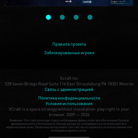
Правила проекта
Заблокированные игроки
Xcraft Inc
528 Seven Bridge Road Suite 116 East Stroudsburg PA 18301 Monroe
Связь с администрацией
Политика конфиденциальности
Условия использования
XCraft is a space strategy without installation: play right in your
browser.
2009 — 2526
Внимание: Этот сайт использует строго необходимые файлы cookie для обеспечения базовой
функциональности и безопасности. Личные данные не отслеживаются и не используются в
маркетинговых целях. Продолжая использовать этот сайт, вы соглашаетесь на использование этих
необходимых файлов cookie.