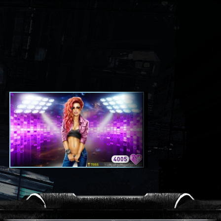
4005
3420