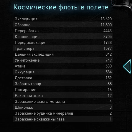
Космические флоты в полете
Экспедиция
13 690
Оборона
11 800
Переработка
4443
Колонизация
3905
Передислокация
1938
Транспорт
1597
Дальняя экспедиция
842
Уничтожение
749
Атака
630
Оккупация
584
Доставка
159
Забрать товар
88
Пожирание
16
Ракетная атака
12
Заражение шахты металла
4
Шпионаж
3
Заражение рудника минералов
2
Заражение скважины газа
1