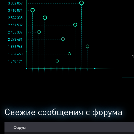
3 852 059
3 410 094
2 524 335
2 457 532
2 405 337
2 273 481
1 936 969
1 784 450
1
1 740 194
Свежие сообщения с форума
Форум