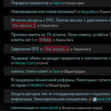
Передача предметов
от
Rakot
в
Новые идеи
Нововведение или новая механика?
от
3acpaNez
в
Ловим 
Исчезли ресурсы с ОПС, Пропал веспен с девственно 
The_Assault_Z
в
Ловим баги
Пропала комета на 1% остатка, Пилю комету, остаётся 
кометы нет (
от
EPMAK
в
Ловим баги
Задвоение ОПС
от
The_Assault_Z
в
Ловим баги
Продажа/ обмен на дендре предметов и компонентов 
от
Roman-Lions
в
Сенат
кометы, поиск комет
от
Seen
в
Общий форум
В предверии Альянсовой реформы, Некоторые статист
истории
от
MAMOHT
в
Общий форум
Защита авторов тем от скоординированного глушения 
информаци, Законодательная инициатива.
от
🏦
bank123
колонизация
от
makaralex92
в
Вопросы новичков людей