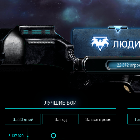
22 312 игро
ЛУЧШИЕ БОИ
За 30 дней
За год
За все время
То
5 137 020