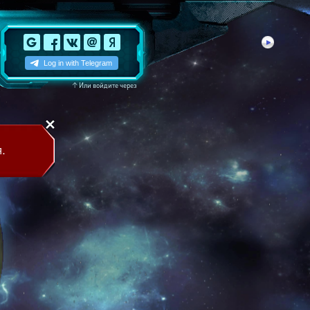
↑
Или войдите через
.