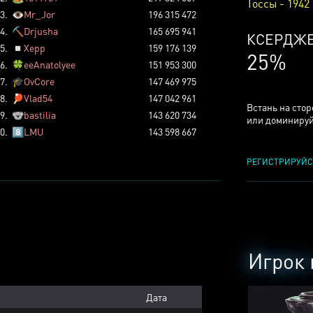
Тоссы - 1942
3.
👁️
Mr_Jor
196 315 472
4.
⛏️
Drjusha
165 695 941
КСЕРДЖ
5.
◽
Xepp
159 176 139
25%
6.
🍀
eeAnatolyee
151 953 300
7.
🎓
OvCore
147 469 975
8.
🏓
Vlad54
147 042 961
Встань на сто
9.
🐨
bastilia
143 620 734
или доминируй
0.
8️⃣
LMU
143 598 667
РЕГИСТРИРУЙС
Игрок 
Дата