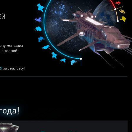
ЕЙ
рону меньших
 с толпой!
Я
за свою расу!
года!