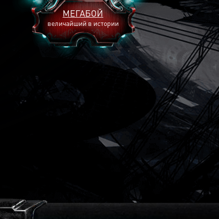
МЕГАБОЙ
величайший в истории
2893
2269
2240