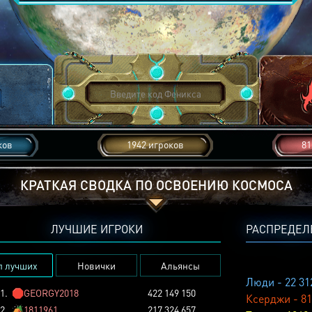
ков
1942 игроков
81
КРАТКАЯ СВОДКА ПО ОСВОЕНИЮ КОСМОСА
ЛУЧШИЕ ИГРОКИ
РАСПРЕДЕЛ
п лучших
Новички
Альянсы
Люди - 22 31
1.
🛑
GEORGY2018
422 149 150
Ксерджи - 81
2.
🏕️
1811961
217 324 657