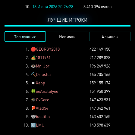
10.
13 Июля 2026 20:26:28
3 410 094 очков
ЛУЧШИЕ ИГРОКИ
Топ лучших
Новички
Альянсы
1.
🛑
GEORGY2018
422 149 150
2.
🏕️
1811961
217 289 828
3.
👁️
Mr_Jor
196 249 926
4.
⛏️
Drjusha
165 705 166
5.
◽
Xepp
159 155 174
6.
🍀
eeAnatolyee
151 950 399
7.
🎓
OvCore
147 423 931
8.
🏓
Vlad54
147 042 961
9.
🐨
bastilia
143 602 165
10.
8️⃣
LMU
143 598 639