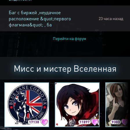
Баг с биржей ,неудачное
расположение &quot;первого
23 часа назад
флагмана&quot; , ба
Перейти на форум
Мисс и мистер Вселенная
17138
11897
9303