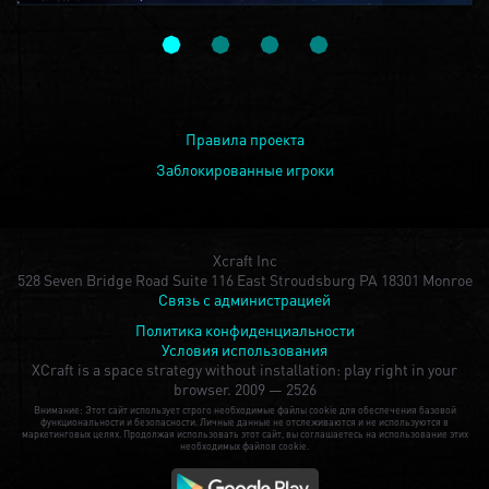
Правила проекта
Заблокированные игроки
Xcraft Inc
528 Seven Bridge Road Suite 116 East Stroudsburg PA 18301 Monroe
Связь с администрацией
Политика конфиденциальности
Условия использования
XCraft is a space strategy without installation: play right in your
browser.
2009 — 2526
Внимание: Этот сайт использует строго необходимые файлы cookie для обеспечения базовой
функциональности и безопасности. Личные данные не отслеживаются и не используются в
маркетинговых целях. Продолжая использовать этот сайт, вы соглашаетесь на использование этих
необходимых файлов cookie.