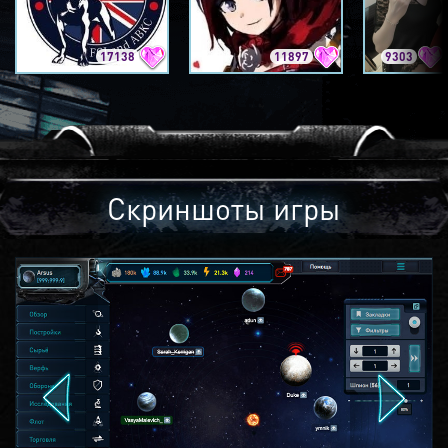
17138
11897
9303
Скриншоты игры