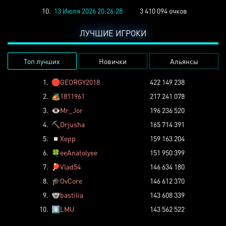
10.
13 Июля 2026 20:26:28
3 410 094 очков
ЛУЧШИЕ ИГРОКИ
Топ лучших
Новички
Альянсы
1.
🛑
GEORGY2018
422 149 238
2.
🏕️
1811961
217 241 078
3.
👁️
Mr_Jor
196 236 520
4.
⛏️
Drjusha
165 714 391
5.
◽
Xepp
159 163 204
6.
🍀
eeAnatolyee
151 950 399
7.
🏓
Vlad54
146 634 180
8.
🎓
OvCore
146 612 370
9.
🐨
bastilia
143 608 339
10.
8️⃣
LMU
143 562 522