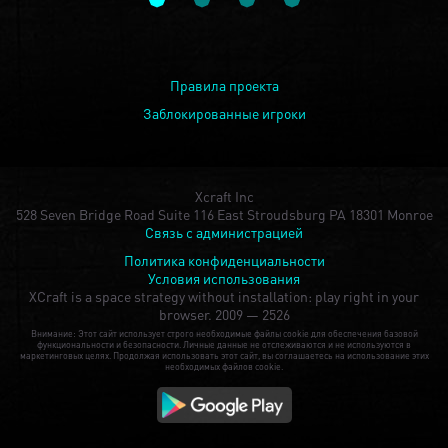
Правила проекта
Заблокированные игроки
Xcraft Inc
528 Seven Bridge Road Suite 116 East Stroudsburg PA 18301 Monroe
Связь с администрацией
Политика конфиденциальности
Условия использования
XCraft is a space strategy without installation: play right in your
browser.
2009 — 2526
Внимание: Этот сайт использует строго необходимые файлы cookie для обеспечения базовой
функциональности и безопасности. Личные данные не отслеживаются и не используются в
маркетинговых целях. Продолжая использовать этот сайт, вы соглашаетесь на использование этих
необходимых файлов cookie.