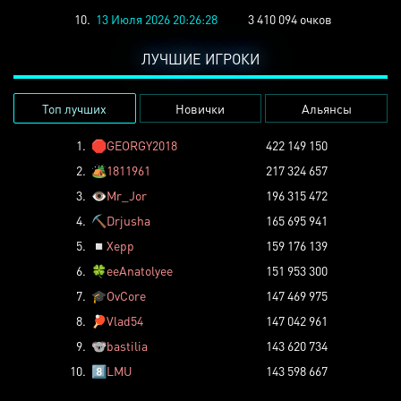
10.
13 Июля 2026 20:26:28
3 410 094 очков
ЛУЧШИЕ ИГРОКИ
Топ лучших
Новички
Альянсы
1.
🛑
GEORGY2018
422 149 150
2.
🏕️
1811961
217 324 657
3.
👁️
Mr_Jor
196 315 472
4.
⛏️
Drjusha
165 695 941
5.
◽
Xepp
159 176 139
6.
🍀
eeAnatolyee
151 953 300
7.
🎓
OvCore
147 469 975
8.
🏓
Vlad54
147 042 961
9.
🐨
bastilia
143 620 734
10.
8️⃣
LMU
143 598 667