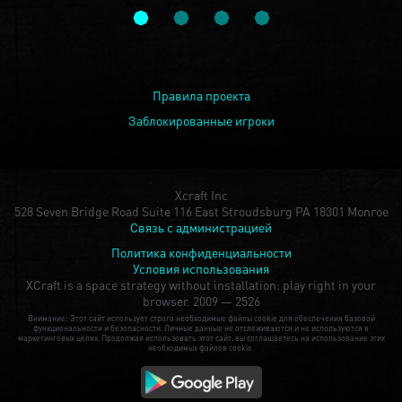
Правила проекта
Заблокированные игроки
Xcraft Inc
528 Seven Bridge Road Suite 116 East Stroudsburg PA 18301 Monroe
Связь с администрацией
Политика конфиденциальности
Условия использования
XCraft is a space strategy without installation: play right in your
browser.
2009 — 2526
Внимание: Этот сайт использует строго необходимые файлы cookie для обеспечения базовой
функциональности и безопасности. Личные данные не отслеживаются и не используются в
маркетинговых целях. Продолжая использовать этот сайт, вы соглашаетесь на использование этих
необходимых файлов cookie.