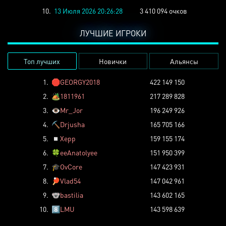
10.
13 Июля 2026 20:26:28
3 410 094 очков
ЛУЧШИЕ ИГРОКИ
Топ лучших
Новички
Альянсы
1.
🛑
GEORGY2018
422 149 150
2.
🏕️
1811961
217 289 828
3.
👁️
Mr_Jor
196 249 926
4.
⛏️
Drjusha
165 705 166
5.
◽
Xepp
159 155 174
6.
🍀
eeAnatolyee
151 950 399
7.
🎓
OvCore
147 423 931
8.
🏓
Vlad54
147 042 961
9.
🐨
bastilia
143 602 165
10.
8️⃣
LMU
143 598 639