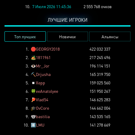
10.
7 Июля 2026 11:45:36
2 555 768 очков
ЛУЧШИЕ ИГРОКИ
Топ лучших
Новички
Альянсы
1.
🛑
GEORGY2018
422 032 337
2.
🏕️
1811961
217 245 496
3.
👁️
Mr_Jor
196 114 151
4.
⛏️
Drjusha
165 319 750
5.
◽
Xepp
159 025 560
6.
🍀
eeAnatolyee
151 950 267
7.
🏓
Vlad54
146 625 283
8.
🎓
OvCore
144 662 004
9.
🐨
bastilia
143 535 165
10.
8️⃣
LMU
141 278 669