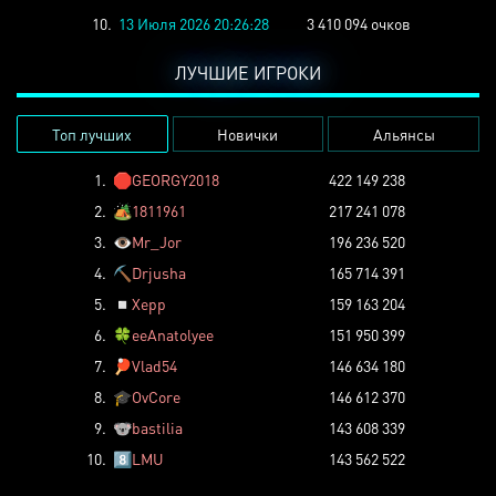
10.
13 Июля 2026 20:26:28
3 410 094 очков
ЛУЧШИЕ ИГРОКИ
Топ лучших
Новички
Альянсы
1.
🛑
GEORGY2018
422 149 238
2.
🏕️
1811961
217 241 078
3.
👁️
Mr_Jor
196 236 520
4.
⛏️
Drjusha
165 714 391
5.
◽
Xepp
159 163 204
6.
🍀
eeAnatolyee
151 950 399
7.
🏓
Vlad54
146 634 180
8.
🎓
OvCore
146 612 370
9.
🐨
bastilia
143 608 339
10.
8️⃣
LMU
143 562 522