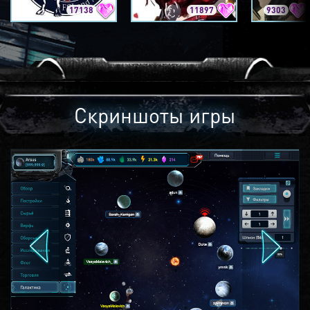
17138
11897
9303
Скриншоты игры