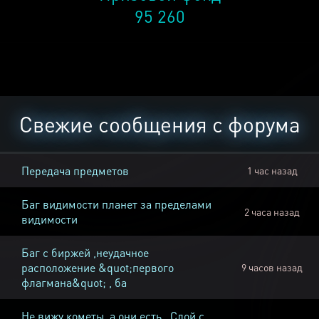
95 260
Свежие сообщения с форума
Передача предметов
1 час назад
Баг видимости планет за пределами
2 часа назад
видимости
Баг с биржей ,неудачное
расположение &quot;первого
9 часов назад
флагмана&quot; , ба
Не вижу кометы, а они есть , Слой с