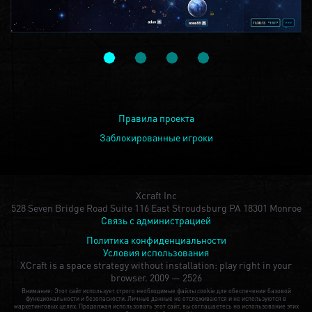
Правила проекта
Заблокированные игроки
Xcraft Inc
528 Seven Bridge Road Suite 116 East Stroudsburg PA 18301 Monroe
Связь с администрацией
Политика конфиденциальности
Условия использования
XCraft is a space strategy without installation: play right in your
browser.
2009 — 2526
Внимание: Этот сайт использует строго необходимые файлы cookie для обеспечения базовой
функциональности и безопасности. Личные данные не отслеживаются и не используются в
маркетинговых целях. Продолжая использовать этот сайт, вы соглашаетесь на использование этих