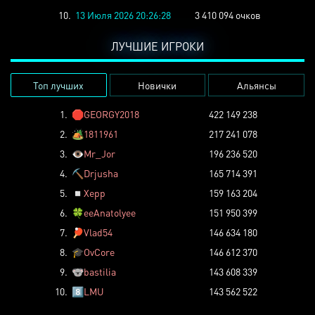
10.
13 Июля 2026 20:26:28
3 410 094 очков
ЛУЧШИЕ ИГРОКИ
Топ лучших
Новички
Альянсы
1.
🛑
GEORGY2018
422 149 238
2.
🏕️
1811961
217 241 078
3.
👁️
Mr_Jor
196 236 520
4.
⛏️
Drjusha
165 714 391
5.
◽
Xepp
159 163 204
6.
🍀
eeAnatolyee
151 950 399
7.
🏓
Vlad54
146 634 180
8.
🎓
OvCore
146 612 370
9.
🐨
bastilia
143 608 339
10.
8️⃣
LMU
143 562 522