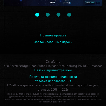
Правила проекта
Заблокированные игроки
Xcraft Inc
528 Seven Bridge Road Suite 116 East Stroudsburg PA 18301 Monroe
Связь с администрацией
Политика конфиденциальности
Условия использования
XCraft is a space strategy without installation: play right in your
browser.
2009 — 2526
Внимание: Этот сайт использует строго необходимые файлы cookie для обеспечения базовой
функциональности и безопасности. Личные данные не отслеживаются и не используются в
маркетинговых целях. Продолжая использовать этот сайт, вы соглашаетесь на использование этих
необходимых файлов cookie.