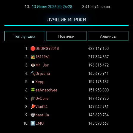
10.
13 Июля 2026 20:26:28
3 410 094 очков
ЛУЧШИЕ ИГРОКИ
Топ лучших
Новички
Альянсы
1.
🛑
GEORGY2018
422 149 150
2.
🏕️
1811961
217 324 657
3.
👁️
Mr_Jor
196 315 472
4.
⛏️
Drjusha
165 695 941
5.
◽
Xepp
159 176 139
6.
🍀
eeAnatolyee
151 953 300
7.
🎓
OvCore
147 469 975
8.
🏓
Vlad54
147 042 961
9.
🐨
bastilia
143 620 734
10.
8️⃣
LMU
143 598 667