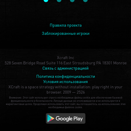
Правила проекта
Заблокированные игроки
Xcraft Inc
528 Seven Bridge Road Suite 116 East Stroudsburg PA 18301 Monroe
Связь с администрацией
Политика конфиденциальности
Условия использования
XCraft is a space strategy without installation: play right in your
browser.
2009 — 2526
Внимание: Этот сайт использует строго необходимые файлы cookie для обеспечения базовой
функциональности и безопасности. Личные данные не отслеживаются и не используются в
маркетинговых целях. Продолжая использовать этот сайт, вы соглашаетесь на использование этих
необходимых файлов cookie.