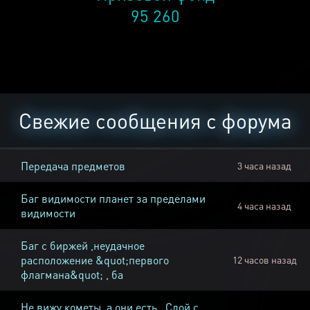
95 260
Свежие сообщения с форума
Передача предметов
3 часа назад
Баг видимости планет за пределами
4 часа назад
видимости
Баг с биржей ,неудачное
расположение &quot;первого
12 часов назад
флагмана&quot; , ба
Не вижу кометы, а они есть , Слой с