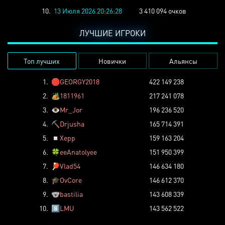
10.
13 Июля 2026 20:26:28
3 410 094 очков
ЛУЧШИЕ ИГРОКИ
Топ лучших
Новички
Альянсы
1.
🛑
GEORGY2018
422 149 238
2.
🏕️
1811961
217 241 078
3.
👁️
Mr_Jor
196 236 520
4.
⛏️
Drjusha
165 714 391
5.
◽
Xepp
159 163 204
6.
🍀
eeAnatolyee
151 950 399
7.
🏓
Vlad54
146 634 180
8.
🎓
OvCore
146 612 370
9.
🐨
bastilia
143 608 339
10.
8️⃣
LMU
143 562 522