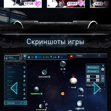
17138
11897
9303
Скриншоты игры