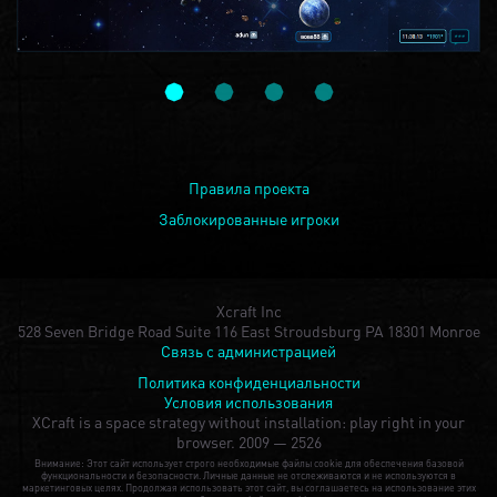
Правила проекта
Заблокированные игроки
Xcraft Inc
528 Seven Bridge Road Suite 116 East Stroudsburg PA 18301 Monroe
Связь с администрацией
Политика конфиденциальности
Условия использования
XCraft is a space strategy without installation: play right in your
browser.
2009 — 2526
Внимание: Этот сайт использует строго необходимые файлы cookie для обеспечения базовой
функциональности и безопасности. Личные данные не отслеживаются и не используются в
маркетинговых целях. Продолжая использовать этот сайт, вы соглашаетесь на использование этих