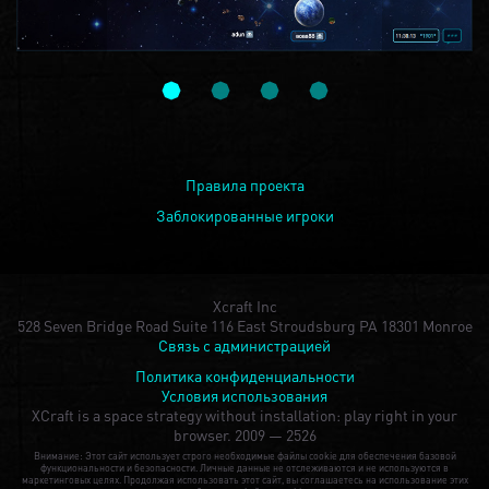
Правила проекта
Заблокированные игроки
Xcraft Inc
528 Seven Bridge Road Suite 116 East Stroudsburg PA 18301 Monroe
Связь с администрацией
Политика конфиденциальности
Условия использования
XCraft is a space strategy without installation: play right in your
browser.
2009 — 2526
Внимание: Этот сайт использует строго необходимые файлы cookie для обеспечения базовой
функциональности и безопасности. Личные данные не отслеживаются и не используются в
маркетинговых целях. Продолжая использовать этот сайт, вы соглашаетесь на использование этих