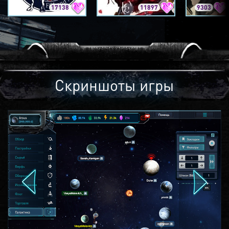
17138
11897
9303
Скриншоты игры