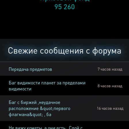
95 260
Свежие сообщения с форума
Передача предметов
7 часов назад
Баг видимости планет за пределами
8 часов назад
видимости
Баг с биржей ,неудачное
расположение &quot;первого
16 часов назад
флагмана&quot; , ба
Не вижу кометы, а они есть , Слой с