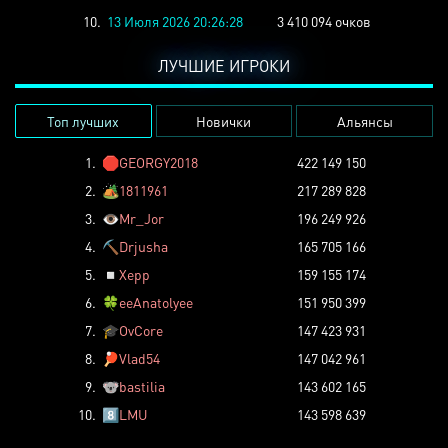
10.
13 Июля 2026 20:26:28
3 410 094 очков
ЛУЧШИЕ ИГРОКИ
Топ лучших
Новички
Альянсы
1.
🛑
GEORGY2018
422 149 150
2.
🏕️
1811961
217 289 828
3.
👁️
Mr_Jor
196 249 926
4.
⛏️
Drjusha
165 705 166
5.
◽
Xepp
159 155 174
6.
🍀
eeAnatolyee
151 950 399
7.
🎓
OvCore
147 423 931
8.
🏓
Vlad54
147 042 961
9.
🐨
bastilia
143 602 165
10.
8️⃣
LMU
143 598 639