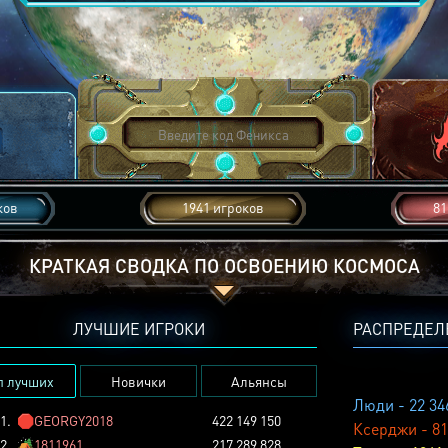
ков
1941 игроков
81
КРАТКАЯ СВОДКА ПО ОСВОЕНИЮ КОСМОСА
ЛУЧШИЕ ИГРОКИ
РАСПРЕДЕЛ
п лучших
Новички
Альянсы
Люди - 22 34
1.
🛑
GEORGY2018
422 149 150
Ксерджи - 81
2.
🏕️
1811961
217 289 828