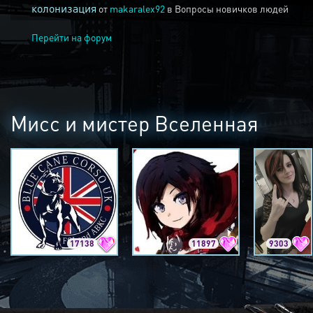
колонизация
от
makaralex92
в
Вопросы новичков людей
Перейти на форум
Мисс и мистер Вселенная
17138
11897
9303