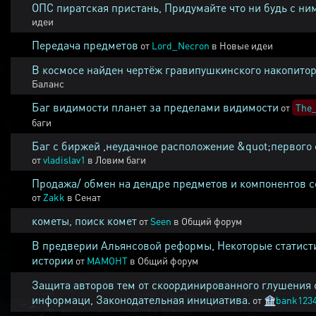
ОПС пиратская пристань, Придумайте что ни будь с ни
идеи
Передача предметов
от
Lord_Necron
в
Новые идеи
В космосе найден чертёж гравипушкинского накопитор
Баланс
Баг видимости планет за пределами видимости
от
The_
баги
Баг с биржей ,неудачное расположение &quot;первого 
от
vladislav1
в
Ловим баги
Продажа/ обмен на дендре предметов и компонентов 
от
Zakk
в
Сенат
кометы, поиск комет
от
Seen
в
Общий форум
В предверии Альянсовой реформы, Некоторые статист
истории
от
MAMOHT
в
Общий форум
Защита авторов тем от скоординированного глушения 
информаци, Законодательная инициатива.
от
🏦
bank123