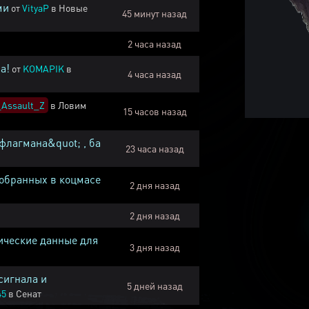
ми
от
VityaP
в
Новые
45 минут назад
2 часа назад
а!
от
KOMAPIK
в
4 часа назад
Assault_Z
в
Ловим
15 часов назад
флагмана&quot; , ба
23 часа назад
собранных в коцмасе
2 дня назад
2 дня назад
ические данные для
3 дня назад
сигнала и
5 дней назад
45
в
Сенат