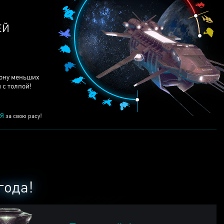
ЕЙ
рону меньших
 с толпой!
Я
за свою расу!
года!