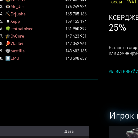
Тоссы - 1941
3.
👁️
Mr_Jor
196 249 926
4.
⛏️
Drjusha
165 705 166
КСЕРДЖ
5.
◽
Xepp
159 155 174
25%
6.
🍀
eeAnatolyee
151 950 399
7.
🎓
OvCore
147 423 931
8.
🏓
Vlad54
147 042 961
Встань на сто
9.
🐨
bastilia
143 602 165
или доминируй
0.
8️⃣
LMU
143 598 639
РЕГИСТРИРУЙС
Игрок 
Дата