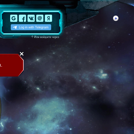
↑
Или войдите через
.