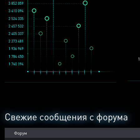
3 852 059
3 410 094
2 524 335
2 457 532
2 405 337
2 273 481
1 936 969
1 784 450
1
1 740 194
Свежие сообщения с форума
Форум