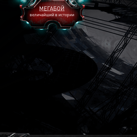
МЕГАБОЙ
величайший в истории
2893
2269
2240