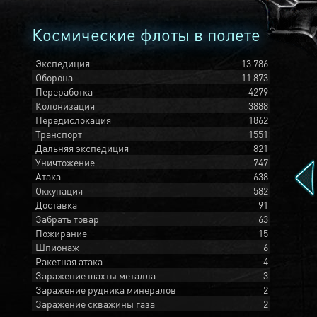
Космические флоты в полете
Экспедиция
13 786
Оборона
11 873
Переработка
4279
Колонизация
3888
Передислокация
1862
Транспорт
1551
Дальняя экспедиция
821
Уничтожение
747
Атака
638
Оккупация
582
Доставка
91
Забрать товар
63
Пожирание
15
Шпионаж
6
Ракетная атака
4
Заражение шахты металла
3
Заражение рудника минералов
2
Заражение скважины газа
2