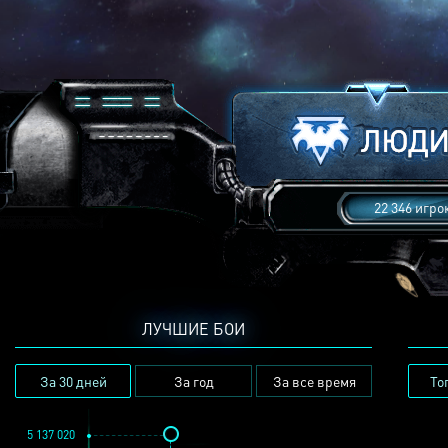
22 346 игро
ЛУЧШИЕ БОИ
За 30 дней
За год
За все время
То
5 137 020