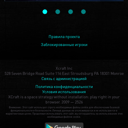
Правила проекта
Заблокированные игроки
Xcraft Inc
528 Seven Bridge Road Suite 116 East Stroudsburg PA 18301 Monroe
Связь с администрацией
Политика конфиденциальности
Условия использования
XCraft is a space strategy without installation: play right in your
browser.
2009 — 2526
Внимание: Этот сайт использует строго необходимые файлы cookie для обеспечения базовой
функциональности и безопасности. Личные данные не отслеживаются и не используются в
маркетинговых целях. Продолжая использовать этот сайт, вы соглашаетесь на использование этих
необходимых файлов cookie.