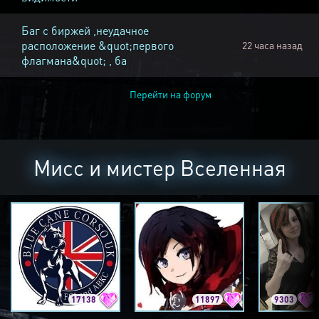
Баг с биржей ,неудачное
расположение &quot;первого
22 часа назад
флагмана&quot; , ба
Перейти на форум
Мисс и мистер Вселенная
17138
11897
9303