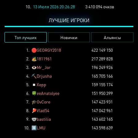
10.
13 Июля 2026 20:26:28
3 410 094 очков
ЛУЧШИЕ ИГРОКИ
Топ лучших
Новички
Альянсы
1.
🛑
GEORGY2018
422 149 150
2.
🏕️
1811961
217 289 828
3.
👁️
Mr_Jor
196 249 926
4.
⛏️
Drjusha
165 705 166
5.
◽
Xepp
159 155 174
6.
🍀
eeAnatolyee
151 950 399
7.
🎓
OvCore
147 423 931
8.
🏓
Vlad54
147 042 961
9.
🐨
bastilia
143 602 165
10.
8️⃣
LMU
143 598 639