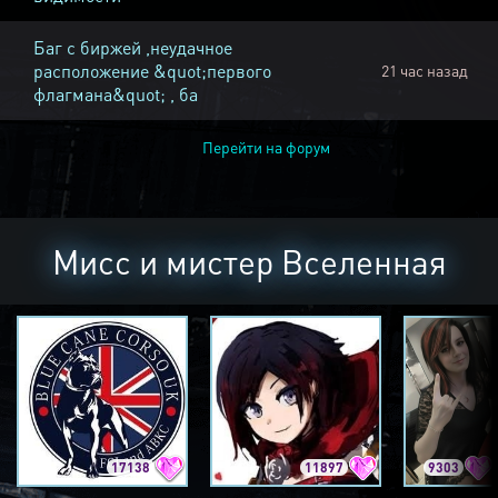
Баг с биржей ,неудачное
расположение &quot;первого
21 час назад
флагмана&quot; , ба
Перейти на форум
Мисс и мистер Вселенная
17138
11897
9303