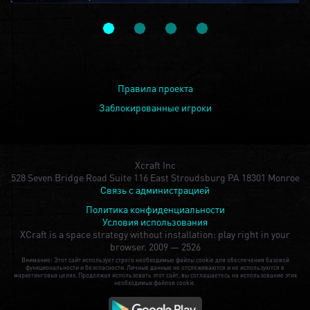
Правила проекта
Заблокированные игроки
Xcraft Inc
528 Seven Bridge Road Suite 116 East Stroudsburg PA 18301 Monroe
Связь с администрацией
Политика конфиденциальности
Условия использования
XCraft is a space strategy without installation: play right in your
browser.
2009 — 2526
Внимание: Этот сайт использует строго необходимые файлы cookie для обеспечения базовой
функциональности и безопасности. Личные данные не отслеживаются и не используются в
маркетинговых целях. Продолжая использовать этот сайт, вы соглашаетесь на использование этих
необходимых файлов cookie.