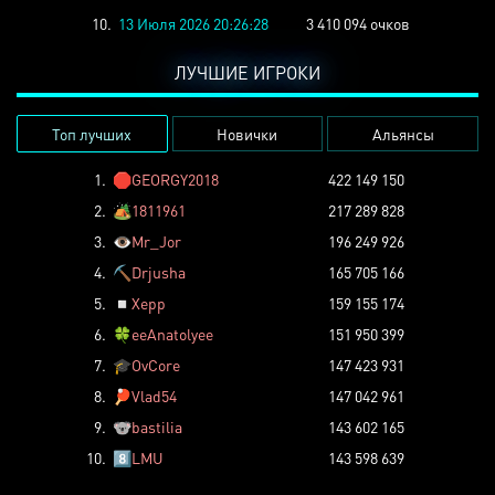
10.
13 Июля 2026 20:26:28
3 410 094 очков
ЛУЧШИЕ ИГРОКИ
Топ лучших
Новички
Альянсы
1.
🛑
GEORGY2018
422 149 150
2.
🏕️
1811961
217 289 828
3.
👁️
Mr_Jor
196 249 926
4.
⛏️
Drjusha
165 705 166
5.
◽
Xepp
159 155 174
6.
🍀
eeAnatolyee
151 950 399
7.
🎓
OvCore
147 423 931
8.
🏓
Vlad54
147 042 961
9.
🐨
bastilia
143 602 165
10.
8️⃣
LMU
143 598 639