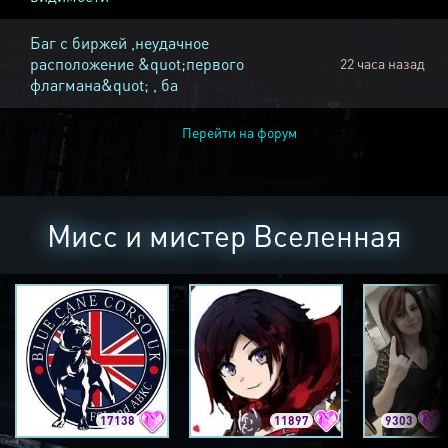
Баг с биржей ,неудачное
расположение &quot;первого
22 часа назад
флагмана&quot; , ба
Перейти на форум
Мисс и мистер Вселенная
17138
11897
9303