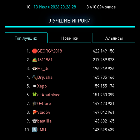
10.
13 Июля 2026 20:26:28
3 410 094 очков
ЛУЧШИЕ ИГРОКИ
Топ лучших
Новички
Альянсы
1.
🛑
GEORGY2018
422 149 150
2.
🏕️
1811961
217 289 828
3.
👁️
Mr_Jor
196 249 926
4.
⛏️
Drjusha
165 705 166
5.
◽
Xepp
159 155 174
6.
🍀
eeAnatolyee
151 950 399
7.
🎓
OvCore
147 423 931
8.
🏓
Vlad54
147 042 961
9.
🐨
bastilia
143 602 165
10.
8️⃣
LMU
143 598 639