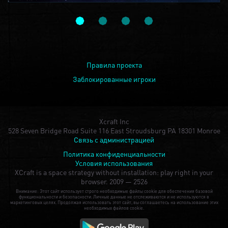
Правила проекта
Заблокированные игроки
Xcraft Inc
528 Seven Bridge Road Suite 116 East Stroudsburg PA 18301 Monroe
Связь с администрацией
Политика конфиденциальности
Условия использования
XCraft is a space strategy without installation: play right in your
browser.
2009 — 2526
Внимание: Этот сайт использует строго необходимые файлы cookie для обеспечения базовой
функциональности и безопасности. Личные данные не отслеживаются и не используются в
маркетинговых целях. Продолжая использовать этот сайт, вы соглашаетесь на использование этих
необходимых файлов cookie.