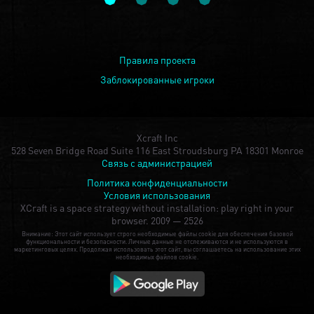
Правила проекта
Заблокированные игроки
Xcraft Inc
528 Seven Bridge Road Suite 116 East Stroudsburg PA 18301 Monroe
Связь с администрацией
Политика конфиденциальности
Условия использования
XCraft is a space strategy without installation: play right in your
browser.
2009 — 2526
Внимание: Этот сайт использует строго необходимые файлы cookie для обеспечения базовой
функциональности и безопасности. Личные данные не отслеживаются и не используются в
маркетинговых целях. Продолжая использовать этот сайт, вы соглашаетесь на использование этих
необходимых файлов cookie.