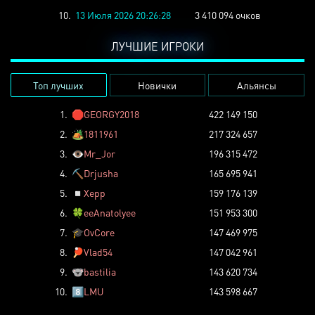
10.
13 Июля 2026 20:26:28
3 410 094 очков
ЛУЧШИЕ ИГРОКИ
Топ лучших
Новички
Альянсы
1.
🛑
GEORGY2018
422 149 150
2.
🏕️
1811961
217 324 657
3.
👁️
Mr_Jor
196 315 472
4.
⛏️
Drjusha
165 695 941
5.
◽
Xepp
159 176 139
6.
🍀
eeAnatolyee
151 953 300
7.
🎓
OvCore
147 469 975
8.
🏓
Vlad54
147 042 961
9.
🐨
bastilia
143 620 734
10.
8️⃣
LMU
143 598 667