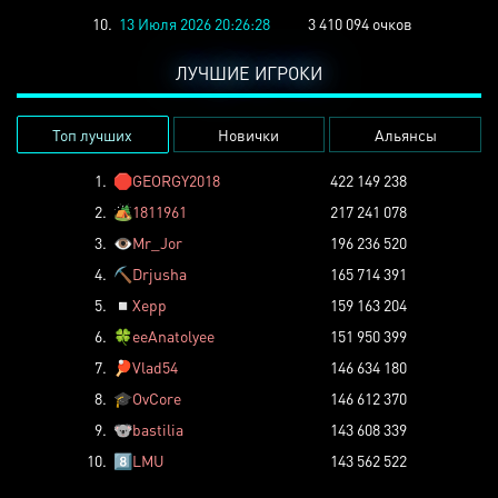
10.
13 Июля 2026 20:26:28
3 410 094 очков
ЛУЧШИЕ ИГРОКИ
Топ лучших
Новички
Альянсы
1.
🛑
GEORGY2018
422 149 238
2.
🏕️
1811961
217 241 078
3.
👁️
Mr_Jor
196 236 520
4.
⛏️
Drjusha
165 714 391
5.
◽
Xepp
159 163 204
6.
🍀
eeAnatolyee
151 950 399
7.
🏓
Vlad54
146 634 180
8.
🎓
OvCore
146 612 370
9.
🐨
bastilia
143 608 339
10.
8️⃣
LMU
143 562 522