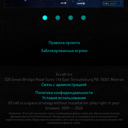
Правила проекта
Заблокированные игроки
Xcraft Inc
528 Seven Bridge Road Suite 116 East Stroudsburg PA 18301 Monroe
Связь с администрацией
Политика конфиденциальности
Условия использования
XCraft is a space strategy without installation: play right in your
browser.
2009 — 2526
Внимание: Этот сайт использует строго необходимые файлы cookie для обеспечения базовой
функциональности и безопасности. Личные данные не отслеживаются и не используются в
маркетинговых целях. Продолжая использовать этот сайт, вы соглашаетесь на использование этих
необходимых файлов cookie.