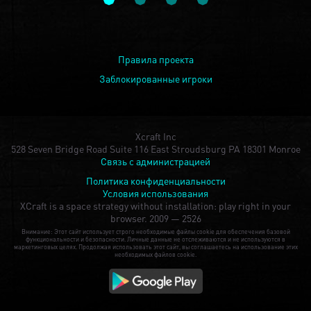
Правила проекта
Заблокированные игроки
Xcraft Inc
528 Seven Bridge Road Suite 116 East Stroudsburg PA 18301 Monroe
Связь с администрацией
Политика конфиденциальности
Условия использования
XCraft is a space strategy without installation: play right in your
browser.
2009 — 2526
Внимание: Этот сайт использует строго необходимые файлы cookie для обеспечения базовой
функциональности и безопасности. Личные данные не отслеживаются и не используются в
маркетинговых целях. Продолжая использовать этот сайт, вы соглашаетесь на использование этих
необходимых файлов cookie.