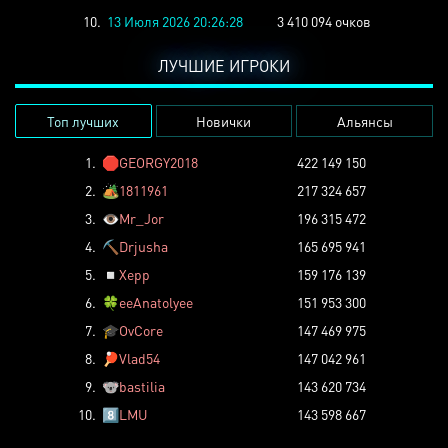
10.
13 Июля 2026 20:26:28
3 410 094 очков
ЛУЧШИЕ ИГРОКИ
Топ лучших
Новички
Альянсы
1.
🛑
GEORGY2018
422 149 150
2.
🏕️
1811961
217 324 657
3.
👁️
Mr_Jor
196 315 472
4.
⛏️
Drjusha
165 695 941
5.
◽
Xepp
159 176 139
6.
🍀
eeAnatolyee
151 953 300
7.
🎓
OvCore
147 469 975
8.
🏓
Vlad54
147 042 961
9.
🐨
bastilia
143 620 734
10.
8️⃣
LMU
143 598 667