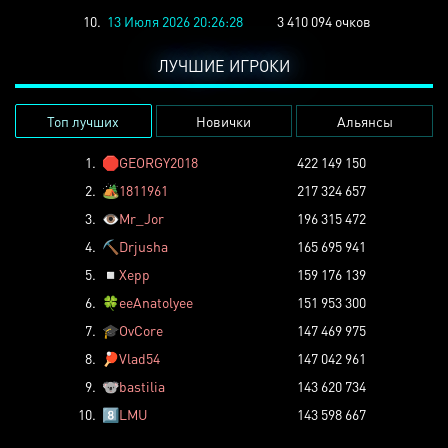
10.
13 Июля 2026 20:26:28
3 410 094 очков
ЛУЧШИЕ ИГРОКИ
Топ лучших
Новички
Альянсы
1.
🛑
GEORGY2018
422 149 150
2.
🏕️
1811961
217 324 657
3.
👁️
Mr_Jor
196 315 472
4.
⛏️
Drjusha
165 695 941
5.
◽
Xepp
159 176 139
6.
🍀
eeAnatolyee
151 953 300
7.
🎓
OvCore
147 469 975
8.
🏓
Vlad54
147 042 961
9.
🐨
bastilia
143 620 734
10.
8️⃣
LMU
143 598 667