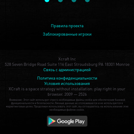
Правила проекта
Заблокированные игроки
Xcraft Inc
528 Seven Bridge Road Suite 116 East Stroudsburg PA 18301 Monroe
Связь с администрацией
Политика конфиденциальности
Условия использования
XCraft is a space strategy without installation: play right in your
browser.
2009 — 2526
Внимание: Этот сайт использует строго необходимые файлы cookie для обеспечения базовой
функциональности и безопасности. Личные данные не отслеживаются и не используются в
маркетинговых целях. Продолжая использовать этот сайт, вы соглашаетесь на использование этих
необходимых файлов cookie.