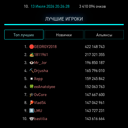
10.
13 Июля 2026 20:26:28
3 410 094 очков
ЛУЧШИЕ ИГРОКИ
Топ лучших
Новички
Альянсы
1.
🛑
GEORGY2018
422 148 743
2.
🏕️
1811961
217 321 355
3.
👁️
Mr_Jor
196 850 187
4.
⛏️
Drjusha
165 796 010
5.
◽
Xepp
159 245 842
6.
🍀
eeAnatolyee
152 063 763
7.
🎓
OvCore
147 667 600
8.
🏓
Vlad54
147 042 961
9.
8️⃣
LMU
143 727 231
10.
🐨
bastilia
143 616 664