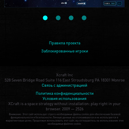
Правила проекта
Заблокированные игроки
Xcraft Inc
528 Seven Bridge Road Suite 116 East Stroudsburg PA 18301 Monroe
Связь с администрацией
Политика конфиденциальности
Условия использования
XCraft is a space strategy without installation: play right in your
browser.
2009 — 2526
Внимание: Этот сайт использует строго необходимые файлы cookie для обеспечения базовой
функциональности и безопасности. Личные данные не отслеживаются и не используются в
маркетинговых целях. Продолжая использовать этот сайт, вы соглашаетесь на использование этих
необходимых файлов cookie.